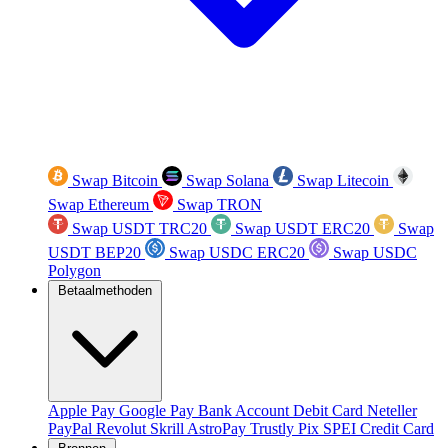
Swap Bitcoin
Swap Solana
Swap Litecoin
Swap Ethereum
Swap TRON
Swap USDT TRC20
Swap USDT ERC20
Swap
USDT BEP20
Swap USDC ERC20
Swap USDC
Polygon
Betaalmethoden
Apple Pay
Google Pay
Bank Account
Debit Card
Neteller
PayPal
Revolut
Skrill
AstroPay
Trustly
Pix
SPEI
Credit Card