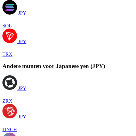
JPY
SOL
JPY
TRX
Andere munten voor Japanese yen (JPY)
JPY
ZRX
JPY
1INCH