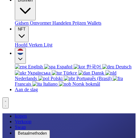
Bronnen
Gidsen
Omvormer
Handelen
Prijzen
Wallets
NFT
Hoofd
Verken
Lijst
English
Español
한국어
Deutsch
Українська
Türkçe
Dansk
Nederlands
Polski
Português (Brasil)
Français
Italiano
Norsk bokmål
Aan de slag
kopen
Verkoop
Swap
Betaalmethoden