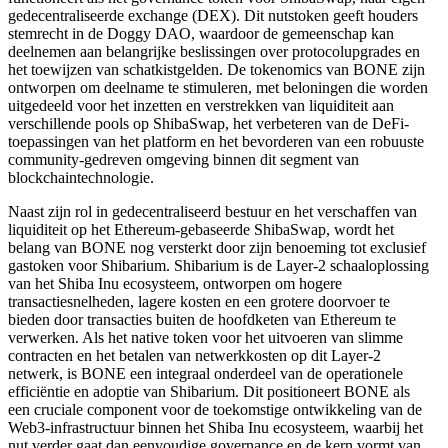
gedecentraliseerde exchange (DEX). Dit nutstoken geeft houders
stemrecht in de Doggy DAO, waardoor de gemeenschap kan
deelnemen aan belangrijke beslissingen over protocolupgrades en
het toewijzen van schatkistgelden. De tokenomics van BONE zijn
ontworpen om deelname te stimuleren, met beloningen die worden
uitgedeeld voor het inzetten en verstrekken van liquiditeit aan
verschillende pools op ShibaSwap, het verbeteren van de DeFi-
toepassingen van het platform en het bevorderen van een robuuste
community-gedreven omgeving binnen dit segment van
blockchaintechnologie.
Naast zijn rol in gedecentraliseerd bestuur en het verschaffen van
liquiditeit op het Ethereum-gebaseerde ShibaSwap, wordt het
belang van BONE nog versterkt door zijn benoeming tot exclusief
gastoken voor Shibarium. Shibarium is de Layer-2 schaaloplossing
van het Shiba Inu ecosysteem, ontworpen om hogere
transactiesnelheden, lagere kosten en een grotere doorvoer te
bieden door transacties buiten de hoofdketen van Ethereum te
verwerken. Als het native token voor het uitvoeren van slimme
contracten en het betalen van netwerkkosten op dit Layer-2
netwerk, is BONE een integraal onderdeel van de operationele
efficiëntie en adoptie van Shibarium. Dit positioneert BONE als
een cruciale component voor de toekomstige ontwikkeling van de
Web3-infrastructuur binnen het Shiba Inu ecosysteem, waarbij het
nut verder gaat dan eenvoudige governance en de kern vormt van