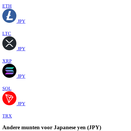
ETH
JPY
LTC
JPY
XRP
JPY
SOL
JPY
TRX
Andere munten voor Japanese yen (JPY)