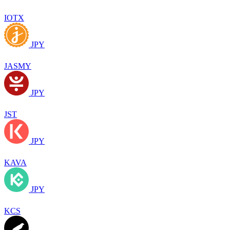
IOTX
JPY
JASMY
JPY
JST
JPY
KAVA
JPY
KCS