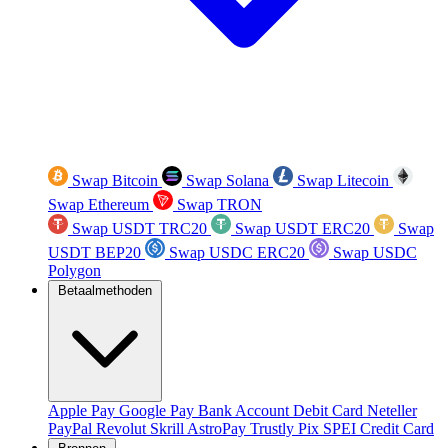
Swap Bitcoin
Swap Solana
Swap Litecoin
Swap Ethereum
Swap TRON
Swap USDT TRC20
Swap USDT ERC20
Swap
USDT BEP20
Swap USDC ERC20
Swap USDC
Polygon
Betaalmethoden
Apple Pay
Google Pay
Bank Account
Debit Card
Neteller
PayPal
Revolut
Skrill
AstroPay
Trustly
Pix
SPEI
Credit Card