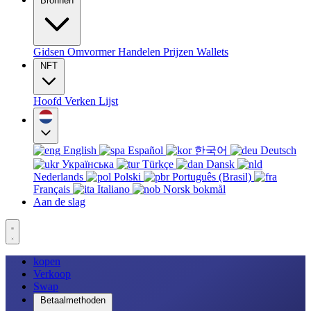
Bronnen
Gidsen
Omvormer
Handelen
Prijzen
Wallets
NFT
Hoofd
Verken
Lijst
English
Español
한국어
Deutsch
Українська
Türkçe
Dansk
Nederlands
Polski
Português (Brasil)
Français
Italiano
Norsk bokmål
Aan de slag
kopen
Verkoop
Swap
Betaalmethoden