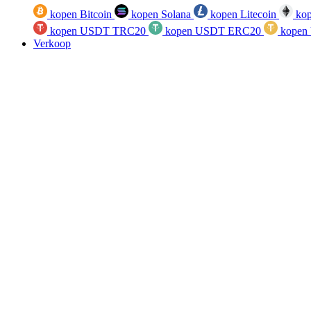
kopen Bitcoin
kopen Solana
kopen Litecoin
kop
kopen USDT TRC20
kopen USDT ERC20
kopen
Verkoop