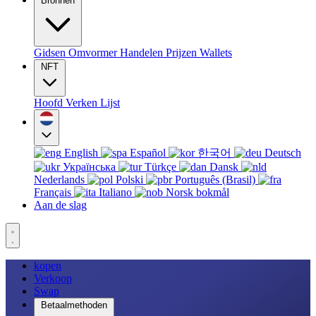
Bronnen
Gidsen
Omvormer
Handelen
Prijzen
Wallets
NFT
Hoofd
Verken
Lijst
English
Español
한국어
Deutsch
Українська
Türkçe
Dansk
Nederlands
Polski
Português (Brasil)
Français
Italiano
Norsk bokmål
Aan de slag
kopen
Verkoop
Swap
Betaalmethoden