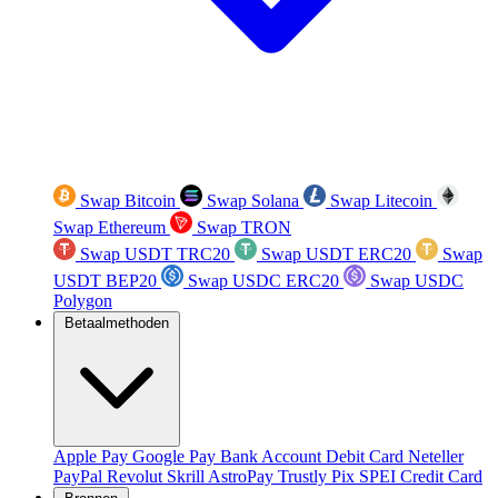
Swap Bitcoin
Swap Solana
Swap Litecoin
Swap Ethereum
Swap TRON
Swap USDT TRC20
Swap USDT ERC20
Swap
USDT BEP20
Swap USDC ERC20
Swap USDC
Polygon
Betaalmethoden
Apple Pay
Google Pay
Bank Account
Debit Card
Neteller
PayPal
Revolut
Skrill
AstroPay
Trustly
Pix
SPEI
Credit Card