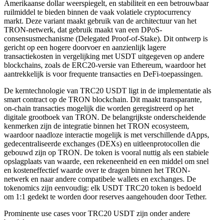
Amerikaanse dollar weerspiegelt, en stabiliteit en een betrouwbaar
ruilmiddel te bieden binnen de vaak volatiele cryptocurrency
markt. Deze variant maakt gebruik van de architectuur van het
TRON-netwerk, dat gebruik maakt van een DPoS-
consensusmechanisme (Delegated Proof-of-Stake). Dit ontwerp is
gericht op een hogere doorvoer en aanzienlijk lagere
transactiekosten in vergelijking met USDT uitgegeven op andere
blockchains, zoals de ERC20-versie van Ethereum, waardoor het
aantrekkelijk is voor frequente transacties en DeFi-toepassingen.
De kerntechnologie van TRC20 USDT ligt in de implementatie als
smart contract op de TRON blockchain. Dit maakt transparante,
on-chain transacties mogelijk die worden geregistreerd op het
digitale grootboek van TRON. De belangrijkste onderscheidende
kenmerken zijn de integratie binnen het TRON ecosysteem,
waardoor naadloze interactie mogelijk is met verschillende dApps,
gedecentraliseerde exchanges (DEXs) en uitleenprotocollen die
gebouwd zijn op TRON. De token is vooral nuttig als een stabiele
opslagplaats van waarde, een rekeneenheid en een middel om snel
en kosteneffectief waarde over te dragen binnen het TRON-
netwerk en naar andere compatibele wallets en exchanges. De
tokenomics zijn eenvoudig: elk USDT TRC20 token is bedoeld
om 1:1 gedekt te worden door reserves aangehouden door Tether.
Prominente use cases voor TRC20 USDT zijn onder andere