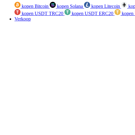
kopen Bitcoin
kopen Solana
kopen Litecoin
kop
kopen USDT TRC20
kopen USDT ERC20
kopen
Verkoop