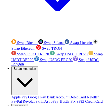
Swap Bitcoin
Swap Solana
Swap Litecoin
Swap Ethereum
Swap TRON
Swap USDT TRC20
Swap USDT ERC20
Swap
USDT BEP20
Swap USDC ERC20
Swap USDC
Polygon
Betaalmethoden
Apple Pay
Google Pay
Bank Account
Debit Card
Neteller
PayPal
Revolut
Skrill
AstroPay
Trustly
Pix
SPEI
Credit Card