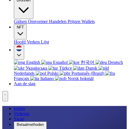
Bronnen
Gidsen
Omvormer
Handelen
Prijzen
Wallets
NFT
Hoofd
Verken
Lijst
English
Español
한국어
Deutsch
Українська
Türkçe
Dansk
Nederlands
Polski
Português (Brasil)
Français
Italiano
Norsk bokmål
Aan de slag
kopen
Verkoop
Swap
Betaalmethoden