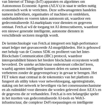
van Internet of Things (IoT) apparaten en algoritmes om
Autonomous Economic Agents (AEA's) in staat te stellen nuttig
economisch werk te verrichten. Deze softwareagenten handelen
namens individuen, organisaties of machines en ontdekken,
onderhandelen en voeren taken autonoom uit, waardoor een
gedecentraliseerde AI-marktplaats voor diensten en gegevens
ontstaat. Fetch.ai wil de toegang tot AI democratiseren, waardoor
een nieuwe generatie intelligente, autonome diensten in
verschillende sectoren mogelijk wordt.
De kerntechnologie van Fetch.ai integreert een high-performance
smart ledger met geavanceerde AI-mogelijkheden. Het is gebouwd
met behulp van de Cosmos SDK en profiteert van het Inter-
Blockchain Communication (IBC) protocol, waardoor
interoperabiliteit binnen het bredere blockchain ecosysteem wordt
bevorderd. De unieke architectuur ondersteunt collectief leren,
waarbij agenten intelligentie kunnen delen en samen kunnen
verbeteren zonder de gegevensprivacy in gevaar te brengen. Het
FET token staat centraal in de tokenomics van het platform en
fungeert als utility token voor netwerktoegang, agentregistratie,
staking om het netwerk te beveiligen via het consensusmechanisme
en als ruilmiddel voor diensten die worden geleverd door AEA's en
de gegevens die ze verhandelen. Fetch.ai is een belangrijke speler
in het inzetten van gedecentraliseerde AI-tools en Web3-
infrastructuur, die complexe DeFi-toepassingen en intelligente