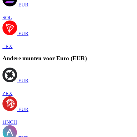
EUR
SOL
EUR
TRX
Andere munten voor Euro (EUR)
EUR
ZRX
EUR
1INCH