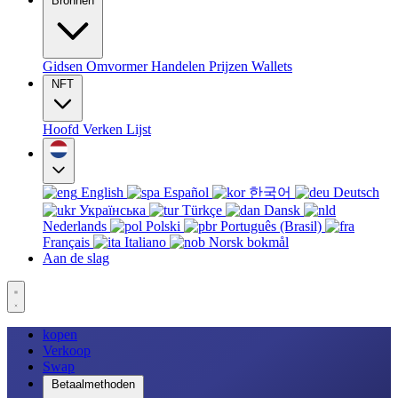
Bronnen
Gidsen
Omvormer
Handelen
Prijzen
Wallets
NFT
Hoofd
Verken
Lijst
English
Español
한국어
Deutsch
Українська
Türkçe
Dansk
Nederlands
Polski
Português (Brasil)
Français
Italiano
Norsk bokmål
Aan de slag
kopen
Verkoop
Swap
Betaalmethoden