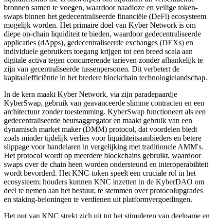
bronnen samen te voegen, waardoor naadloze en veilige token-
swaps binnen het gedecentraliseerde financiële (DeFi) ecosysteem
mogelijk worden. Het primaire doel van Kyber Network is om
diepe on-chain liquiditeit te bieden, waardoor gedecentraliseerde
applicaties (dApps), gedecentraliseerde exchanges (DEXs) en
individuele gebruikers toegang krijgen tot een breed scala aan
digitale activa tegen concurrerende tarieven zonder afhankelijk te
zijn van gecentraliseerde tussenpersonen. Dit verbetert de
kapitaalefficiëntie in het bredere blockchain technologielandschap.
In de kern maakt Kyber Network, via zijn paradepaardje
KyberSwap, gebruik van geavanceerde slimme contracten en een
architectuur zonder toestemming. KyberSwap functioneert als een
gedecentraliseerde beursaggregator en maakt gebruik van een
dynamisch market maker (DMM) protocol, dat voordelen biedt
zoals minder tijdelijk verlies voor liquiditeitsaanbieders en betere
slippage voor handelaren in vergelijking met traditionele AMM's.
Het protocol wordt op meerdere blockchains gebruikt, waardoor
swaps over de chain heen worden ondersteund en interoperabiliteit
wordt bevorderd. Het KNC-token speelt een cruciale rol in het
ecosysteem; houders kunnen KNC inzetten in de KyberDAO om
deel te nemen aan het bestuur, te stemmen over protocolupgrades
en staking-beloningen te verdienen uit platformvergoedingen.
Het nut van KNC strekt zich uit tot het stimuleren van deelname en