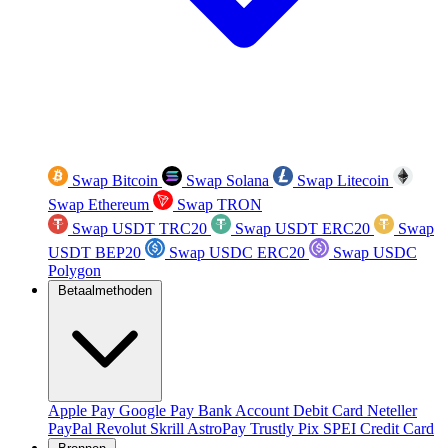
Swap Bitcoin
Swap Solana
Swap Litecoin
Swap Ethereum
Swap TRON
Swap USDT TRC20
Swap USDT ERC20
Swap
USDT BEP20
Swap USDC ERC20
Swap USDC
Polygon
Betaalmethoden
Apple Pay
Google Pay
Bank Account
Debit Card
Neteller
PayPal
Revolut
Skrill
AstroPay
Trustly
Pix
SPEI
Credit Card