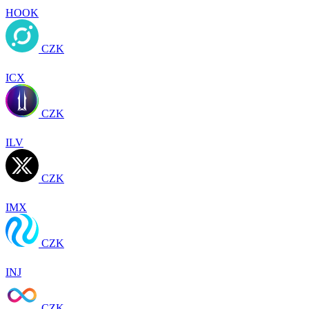
HOOK
CZK
ICX
CZK
ILV
CZK
IMX
CZK
INJ
CZK