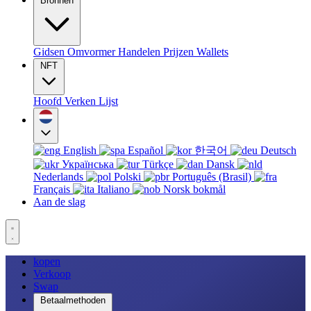
Bronnen
Gidsen
Omvormer
Handelen
Prijzen
Wallets
NFT
Hoofd
Verken
Lijst
English
Español
한국어
Deutsch
Українська
Türkçe
Dansk
Nederlands
Polski
Português (Brasil)
Français
Italiano
Norsk bokmål
Aan de slag
kopen
Verkoop
Swap
Betaalmethoden