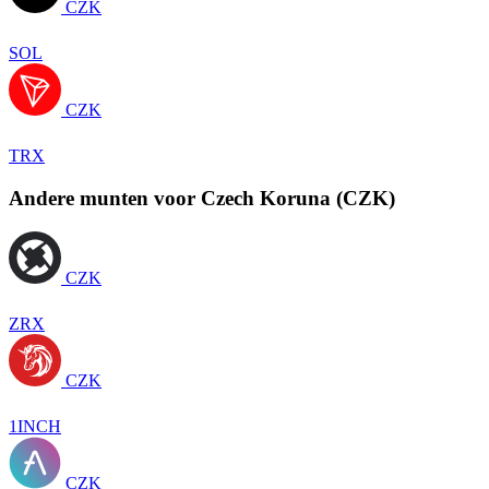
CZK
SOL
CZK
TRX
Andere munten voor Czech Koruna (CZK)
CZK
ZRX
CZK
1INCH
CZK