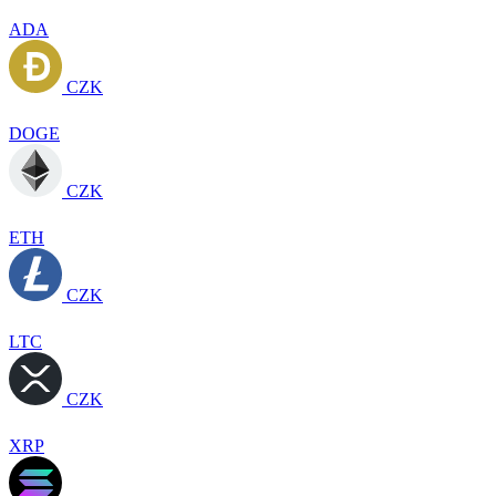
ADA
CZK
DOGE
CZK
ETH
CZK
LTC
CZK
XRP