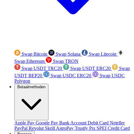
Swap Bitcoin
Swap Solana
Swap Litecoin
Swap Ethereum
Swap TRON
Swap USDT TRC20
Swap USDT ERC20
Swap
USDT BEP20
Swap USDC ERC20
Swap USDC
Polygon
Betaalmethoden
Apple Pay
Google Pay
Bank Account
Debit Card
Neteller
PayPal
Revolut
Skrill
AstroPay
Trustly
Pix
SPEI
Credit Card