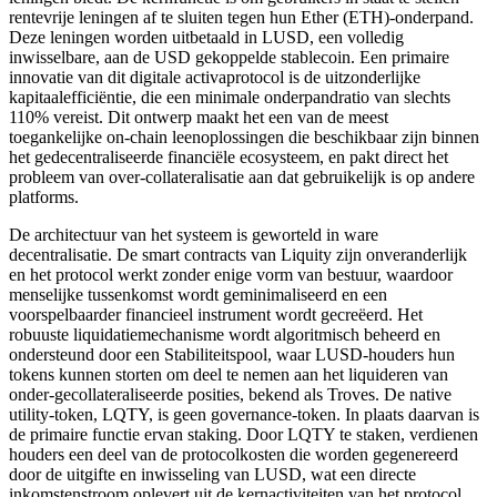
rentevrije leningen af te sluiten tegen hun Ether (ETH)-onderpand.
Deze leningen worden uitbetaald in LUSD, een volledig
inwisselbare, aan de USD gekoppelde stablecoin. Een primaire
innovatie van dit digitale activaprotocol is de uitzonderlijke
kapitaalefficiëntie, die een minimale onderpandratio van slechts
110% vereist. Dit ontwerp maakt het een van de meest
toegankelijke on-chain leenoplossingen die beschikbaar zijn binnen
het gedecentraliseerde financiële ecosysteem, en pakt direct het
probleem van over-collateralisatie aan dat gebruikelijk is op andere
platforms.
De architectuur van het systeem is geworteld in ware
decentralisatie. De smart contracts van Liquity zijn onveranderlijk
en het protocol werkt zonder enige vorm van bestuur, waardoor
menselijke tussenkomst wordt geminimaliseerd en een
voorspelbaarder financieel instrument wordt gecreëerd. Het
robuuste liquidatiemechanisme wordt algoritmisch beheerd en
ondersteund door een Stabiliteitspool, waar LUSD-houders hun
tokens kunnen storten om deel te nemen aan het liquideren van
onder-gecollateraliseerde posities, bekend als Troves. De native
utility-token, LQTY, is geen governance-token. In plaats daarvan is
de primaire functie ervan staking. Door LQTY te staken, verdienen
houders een deel van de protocolkosten die worden gegenereerd
door de uitgifte en inwisseling van LUSD, wat een directe
inkomstenstroom oplevert uit de kernactiviteiten van het protocol.