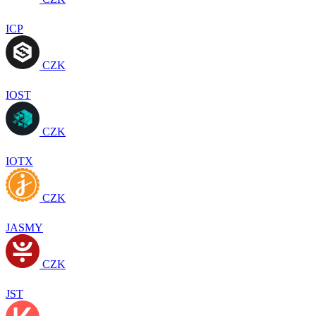
ICP
CZK
IOST
CZK
IOTX
CZK
JASMY
CZK
JST