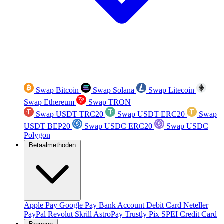
Swap Bitcoin
Swap Solana
Swap Litecoin
Swap Ethereum
Swap TRON
Swap USDT TRC20
Swap USDT ERC20
Swap
USDT BEP20
Swap USDC ERC20
Swap USDC
Polygon
Betaalmethoden
Apple Pay
Google Pay
Bank Account
Debit Card
Neteller
PayPal
Revolut
Skrill
AstroPay
Trustly
Pix
SPEI
Credit Card