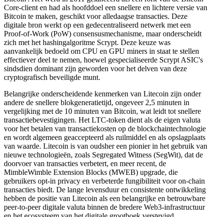
Core-client en had als hoofddoel een snellere en lichtere versie van
Bitcoin te maken, geschikt voor alledaagse transacties. Deze
digitale bron werkt op een gedecentraliseerd netwerk met een
Proof-of-Work (PoW) consensusmechanisme, maar onderscheidt
zich met het hashingalgoritme Scrypt. Deze keuze was
aanvankelijk bedoeld om CPU en GPU miners in staat te stellen
effectiever deel te nemen, hoewel gespecialiseerde Scrypt ASIC's
sindsdien dominant zijn geworden voor het delven van deze
cryptografisch beveiligde munt.
Belangrijke onderscheidende kenmerken van Litecoin zijn onder
andere de snellere blokgeneratietijd, ongeveer 2,5 minuten in
vergelijking met de 10 minuten van Bitcoin, wat leidt tot snellere
transactiebevestigingen. Het LTC-token dient als de eigen valuta
voor het betalen van transactiekosten op de blockchaintechnologie
en wordt algemeen geaccepteerd als ruilmiddel en als opslagplaats
van waarde. Litecoin is van oudsher een pionier in het gebruik van
nieuwe technologieën, zoals Segregated Witness (SegWit), dat de
doorvoer van transacties verbetert, en meer recent, de
MimbleWimble Extension Blocks (MWEB) upgrade, die
gebruikers opt-in privacy en verbeterde fungibiliteit voor on-chain
transacties biedt. De lange levensduur en consistente ontwikkeling
hebben de positie van Litecoin als een belangrijke en betrouwbare
peer-to-peer digitale valuta binnen de bredere Web3-infrastructuur
en het ecosysteem van het digitale grootboek verstevigd.