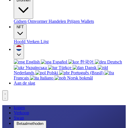
Bronnen
Gidsen
Omvormer
Handelen
Prijzen
Wallets
NFT
Hoofd
Verken
Lijst
English
Español
한국어
Deutsch
Українська
Türkçe
Dansk
Nederlands
Polski
Português (Brasil)
Français
Italiano
Norsk bokmål
Aan de slag
kopen
Verkoop
Swap
Betaalmethoden