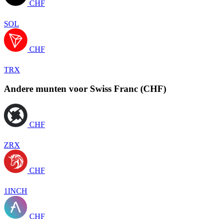
CHF
SOL
CHF
TRX
Andere munten voor Swiss Franc (CHF)
CHF
ZRX
CHF
1INCH
CHF