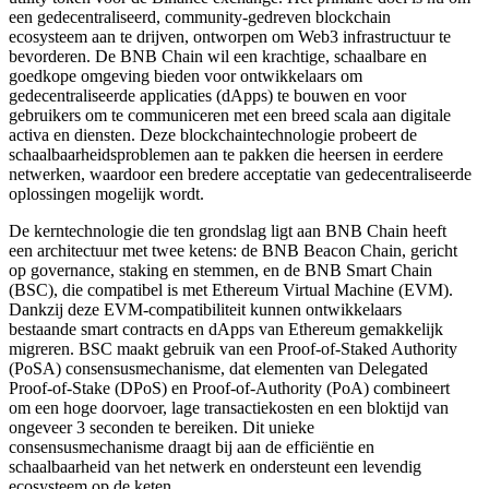
een gedecentraliseerd, community-gedreven blockchain
ecosysteem aan te drijven, ontworpen om Web3 infrastructuur te
bevorderen. De BNB Chain wil een krachtige, schaalbare en
goedkope omgeving bieden voor ontwikkelaars om
gedecentraliseerde applicaties (dApps) te bouwen en voor
gebruikers om te communiceren met een breed scala aan digitale
activa en diensten. Deze blockchaintechnologie probeert de
schaalbaarheidsproblemen aan te pakken die heersen in eerdere
netwerken, waardoor een bredere acceptatie van gedecentraliseerde
oplossingen mogelijk wordt.
De kerntechnologie die ten grondslag ligt aan BNB Chain heeft
een architectuur met twee ketens: de BNB Beacon Chain, gericht
op governance, staking en stemmen, en de BNB Smart Chain
(BSC), die compatibel is met Ethereum Virtual Machine (EVM).
Dankzij deze EVM-compatibiliteit kunnen ontwikkelaars
bestaande smart contracts en dApps van Ethereum gemakkelijk
migreren. BSC maakt gebruik van een Proof-of-Staked Authority
(PoSA) consensusmechanisme, dat elementen van Delegated
Proof-of-Stake (DPoS) en Proof-of-Authority (PoA) combineert
om een hoge doorvoer, lage transactiekosten en een bloktijd van
ongeveer 3 seconden te bereiken. Dit unieke
consensusmechanisme draagt bij aan de efficiëntie en
schaalbaarheid van het netwerk en ondersteunt een levendig
ecosysteem op de keten.