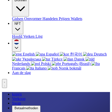
Bronnen
Gidsen
Omvormer
Handelen
Prijzen
Wallets
NFT
Hoofd
Verken
Lijst
English
Español
한국어
Deutsch
Українська
Türkçe
Dansk
Nederlands
Polski
Português (Brasil)
Français
Italiano
Norsk bokmål
Aan de slag
kopen
Verkoop
Swap
Betaalmethoden