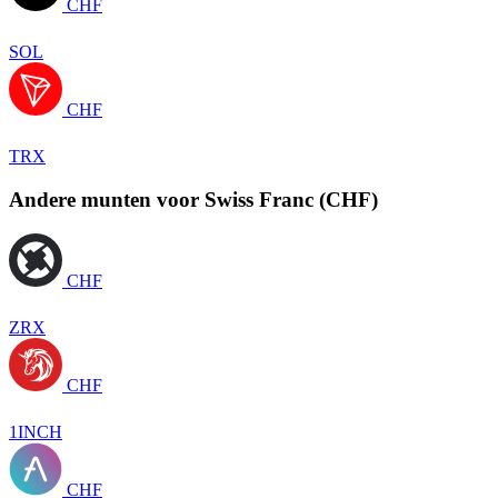
CHF
SOL
CHF
TRX
Andere munten voor Swiss Franc (CHF)
CHF
ZRX
CHF
1INCH
CHF