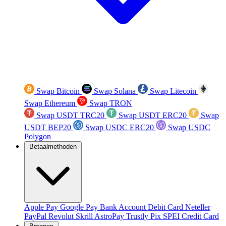
Swap Bitcoin
Swap Solana
Swap Litecoin
Swap Ethereum
Swap TRON
Swap USDT TRC20
Swap USDT ERC20
Swap
USDT BEP20
Swap USDC ERC20
Swap USDC
Polygon
Betaalmethoden
Apple Pay
Google Pay
Bank Account
Debit Card
Neteller
PayPal
Revolut
Skrill
AstroPay
Trustly
Pix
SPEI
Credit Card