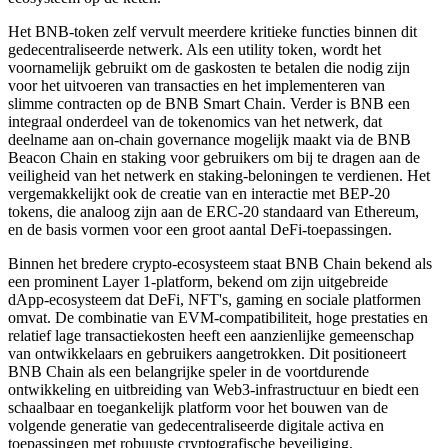
Het BNB-token zelf vervult meerdere kritieke functies binnen dit
gedecentraliseerde netwerk. Als een utility token, wordt het
voornamelijk gebruikt om de gaskosten te betalen die nodig zijn
voor het uitvoeren van transacties en het implementeren van
slimme contracten op de BNB Smart Chain. Verder is BNB een
integraal onderdeel van de tokenomics van het netwerk, dat
deelname aan on-chain governance mogelijk maakt via de BNB
Beacon Chain en staking voor gebruikers om bij te dragen aan de
veiligheid van het netwerk en staking-beloningen te verdienen. Het
vergemakkelijkt ook de creatie van en interactie met BEP-20
tokens, die analoog zijn aan de ERC-20 standaard van Ethereum,
en de basis vormen voor een groot aantal DeFi-toepassingen.
Binnen het bredere crypto-ecosysteem staat BNB Chain bekend als
een prominent Layer 1-platform, bekend om zijn uitgebreide
dApp-ecosysteem dat DeFi, NFT's, gaming en sociale platformen
omvat. De combinatie van EVM-compatibiliteit, hoge prestaties en
relatief lage transactiekosten heeft een aanzienlijke gemeenschap
van ontwikkelaars en gebruikers aangetrokken. Dit positioneert
BNB Chain als een belangrijke speler in de voortdurende
ontwikkeling en uitbreiding van Web3-infrastructuur en biedt een
schaalbaar en toegankelijk platform voor het bouwen van de
volgende generatie van gedecentraliseerde digitale activa en
toepassingen met robuuste cryptografische beveiliging.