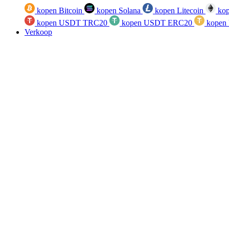
kopen Bitcoin
kopen Solana
kopen Litecoin
kop
kopen USDT TRC20
kopen USDT ERC20
kopen
Verkoop