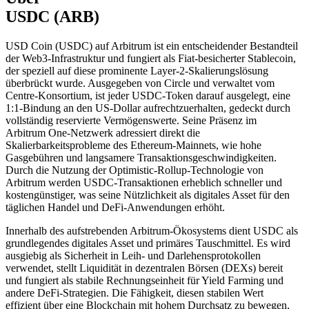
USDC (ARB)
USD Coin (USDC) auf Arbitrum ist ein entscheidender Bestandteil
der Web3-Infrastruktur und fungiert als Fiat-besicherter Stablecoin,
der speziell auf diese prominente Layer-2-Skalierungslösung
überbrückt wurde. Ausgegeben von Circle und verwaltet vom
Centre-Konsortium, ist jeder USDC-Token darauf ausgelegt, eine
1:1-Bindung an den US-Dollar aufrechtzuerhalten, gedeckt durch
vollständig reservierte Vermögenswerte. Seine Präsenz im
Arbitrum One-Netzwerk adressiert direkt die
Skalierbarkeitsprobleme des Ethereum-Mainnets, wie hohe
Gasgebühren und langsamere Transaktionsgeschwindigkeiten.
Durch die Nutzung der Optimistic-Rollup-Technologie von
Arbitrum werden USDC-Transaktionen erheblich schneller und
kostengünstiger, was seine Nützlichkeit als digitales Asset für den
täglichen Handel und DeFi-Anwendungen erhöht.
Innerhalb des aufstrebenden Arbitrum-Ökosystems dient USDC als
grundlegendes digitales Asset und primäres Tauschmittel. Es wird
ausgiebig als Sicherheit in Leih- und Darlehensprotokollen
verwendet, stellt Liquidität in dezentralen Börsen (DEXs) bereit
und fungiert als stabile Rechnungseinheit für Yield Farming und
andere DeFi-Strategien. Die Fähigkeit, diesen stabilen Wert
effizient über eine Blockchain mit hohem Durchsatz zu bewegen,