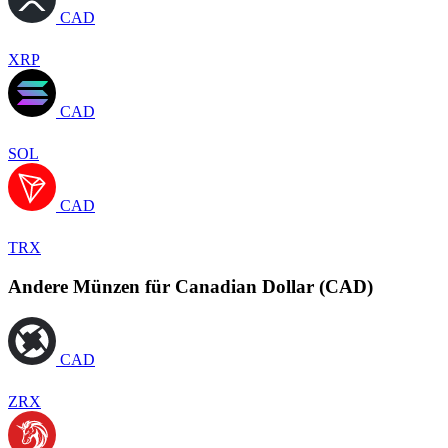
CAD
XRP
CAD
SOL
CAD
TRX
Andere Münzen für Canadian Dollar (CAD)
CAD
ZRX