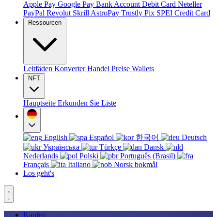
Apple Pay
Google Pay
Bank Account
Debit Card
Neteller
PayPal
Revolut
Skrill
AstroPay
Trustly
Pix
SPEI
Credit Card
Ressourcen
Leitfäden
Konverter
Handel
Preise
Wallets
NFT
Hauptseite
Erkunden Sie
Liste
English
Español
한국어
Deutsch
Українська
Türkçe
Dansk
Nederlands
Polski
Português (Brasil)
Français
Italiano
Norsk bokmål
Los geht's
Kaufen