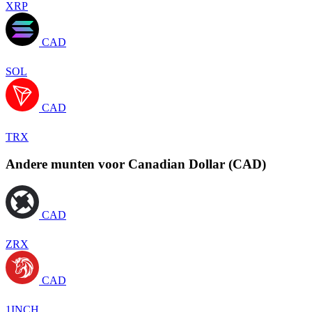
XRP
CAD
SOL
CAD
TRX
Andere munten voor Canadian Dollar (CAD)
CAD
ZRX
CAD
1INCH