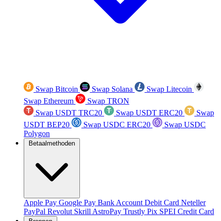
Swap Bitcoin
Swap Solana
Swap Litecoin
Swap Ethereum
Swap TRON
Swap USDT TRC20
Swap USDT ERC20
Swap
USDT BEP20
Swap USDC ERC20
Swap USDC
Polygon
Betaalmethoden
Apple Pay
Google Pay
Bank Account
Debit Card
Neteller
PayPal
Revolut
Skrill
AstroPay
Trustly
Pix
SPEI
Credit Card