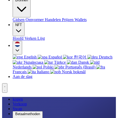
Bronnen
Gidsen
Omvormer
Handelen
Prijzen
Wallets
NFT
Hoofd
Verken
Lijst
English
Español
한국어
Deutsch
Українська
Türkçe
Dansk
Nederlands
Polski
Português (Brasil)
Français
Italiano
Norsk bokmål
Aan de slag
kopen
Verkoop
Swap
Betaalmethoden