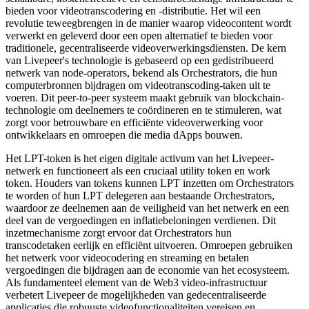
bieden voor videotranscodering en -distributie. Het wil een
revolutie teweegbrengen in de manier waarop videocontent wordt
verwerkt en geleverd door een open alternatief te bieden voor
traditionele, gecentraliseerde videoverwerkingsdiensten. De kern
van Livepeer's technologie is gebaseerd op een gedistribueerd
netwerk van node-operators, bekend als Orchestrators, die hun
computerbronnen bijdragen om videotranscoding-taken uit te
voeren. Dit peer-to-peer systeem maakt gebruik van blockchain-
technologie om deelnemers te coördineren en te stimuleren, wat
zorgt voor betrouwbare en efficiënte videoverwerking voor
ontwikkelaars en omroepen die media dApps bouwen.
Het LPT-token is het eigen digitale activum van het Livepeer-
netwerk en functioneert als een cruciaal utility token en work
token. Houders van tokens kunnen LPT inzetten om Orchestrators
te worden of hun LPT delegeren aan bestaande Orchestrators,
waardoor ze deelnemen aan de veiligheid van het netwerk en een
deel van de vergoedingen en inflatiebeloningen verdienen. Dit
inzetmechanisme zorgt ervoor dat Orchestrators hun
transcodetaken eerlijk en efficiënt uitvoeren. Omroepen gebruiken
het netwerk voor videocodering en streaming en betalen
vergoedingen die bijdragen aan de economie van het ecosysteem.
Als fundamenteel element van de Web3 video-infrastructuur
verbetert Livepeer de mogelijkheden van gedecentraliseerde
applicaties die robuuste videofunctionaliteiten vereisen en