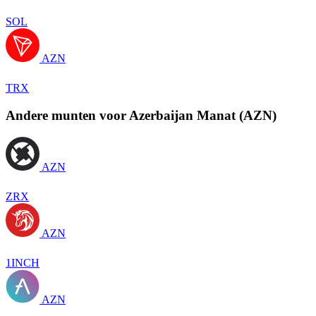
SOL
AZN
TRX
Andere munten voor Azerbaijan Manat (AZN)
AZN
ZRX
AZN
1INCH
AZN