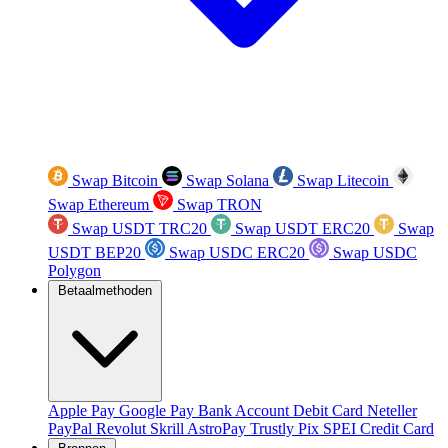
Swap Bitcoin
Swap Solana
Swap Litecoin
Swap Ethereum
Swap TRON
Swap USDT TRC20
Swap USDT ERC20
Swap
USDT BEP20
Swap USDC ERC20
Swap USDC
Polygon
Betaalmethoden
Apple Pay
Google Pay
Bank Account
Debit Card
Neteller
PayPal
Revolut
Skrill
AstroPay
Trustly
Pix
SPEI
Credit Card