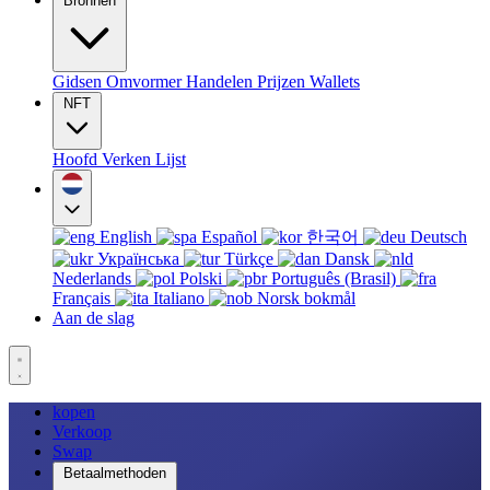
Bronnen
Gidsen
Omvormer
Handelen
Prijzen
Wallets
NFT
Hoofd
Verken
Lijst
English
Español
한국어
Deutsch
Українська
Türkçe
Dansk
Nederlands
Polski
Português (Brasil)
Français
Italiano
Norsk bokmål
Aan de slag
kopen
Verkoop
Swap
Betaalmethoden