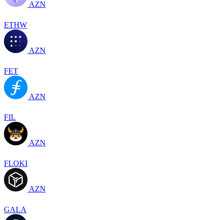
AZN
ETHW
AZN
FET
AZN
FIL
AZN
FLOKI
AZN
GALA