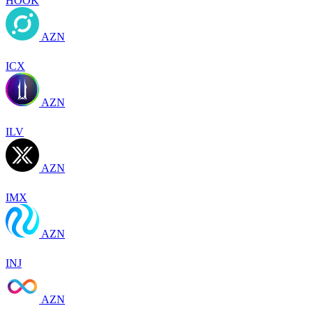
HOOK
AZN
ICX
AZN
ILV
AZN
IMX
AZN
INJ
AZN