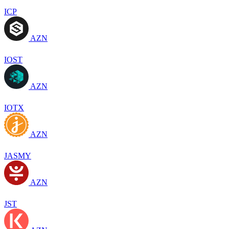
ICP
AZN
IOST
AZN
IOTX
AZN
JASMY
AZN
JST