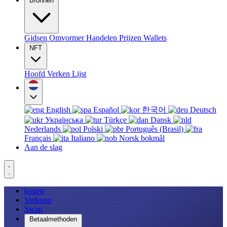
Bronnen
Gidsen
Omvormer
Handelen
Prijzen
Wallets
NFT
Hoofd
Verken
Lijst
English
Español
한국어
Deutsch
Українська
Türkçe
Dansk
Nederlands
Polski
Português (Brasil)
Français
Italiano
Norsk bokmål
Aan de slag
kopen
Verkoop
Swap
Betaalmethoden