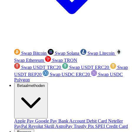
Swap Bitcoin
Swap Solana
Swap Litecoin
Swap Ethereum
Swap TRON
Swap USDT TRC20
Swap USDT ERC20
Swap
USDT BEP20
Swap USDC ERC20
Swap USDC
Polygon
Betaalmethoden
Apple Pay
Google Pay
Bank Account
Debit Card
Neteller
PayPal
Revolut
Skrill
AstroPay
Trustly
Pix
SPEI
Credit Card