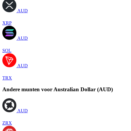
AUD
XRP
AUD
SOL
AUD
TRX
Andere munten voor Australian Dollar (AUD)
AUD
ZRX