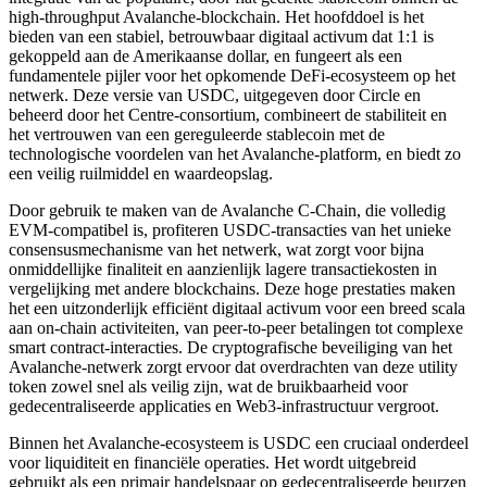
high-throughput Avalanche-blockchain. Het hoofddoel is het
bieden van een stabiel, betrouwbaar digitaal activum dat 1:1 is
gekoppeld aan de Amerikaanse dollar, en fungeert als een
fundamentele pijler voor het opkomende DeFi-ecosysteem op het
netwerk. Deze versie van USDC, uitgegeven door Circle en
beheerd door het Centre-consortium, combineert de stabiliteit en
het vertrouwen van een gereguleerde stablecoin met de
technologische voordelen van het Avalanche-platform, en biedt zo
een veilig ruilmiddel en waardeopslag.
Door gebruik te maken van de Avalanche C-Chain, die volledig
EVM-compatibel is, profiteren USDC-transacties van het unieke
consensusmechanisme van het netwerk, wat zorgt voor bijna
onmiddellijke finaliteit en aanzienlijk lagere transactiekosten in
vergelijking met andere blockchains. Deze hoge prestaties maken
het een uitzonderlijk efficiënt digitaal activum voor een breed scala
aan on-chain activiteiten, van peer-to-peer betalingen tot complexe
smart contract-interacties. De cryptografische beveiliging van het
Avalanche-netwerk zorgt ervoor dat overdrachten van deze utility
token zowel snel als veilig zijn, wat de bruikbaarheid voor
gedecentraliseerde applicaties en Web3-infrastructuur vergroot.
Binnen het Avalanche-ecosysteem is USDC een cruciaal onderdeel
voor liquiditeit en financiële operaties. Het wordt uitgebreid
gebruikt als een primair handelspaar op gedecentraliseerde beurzen