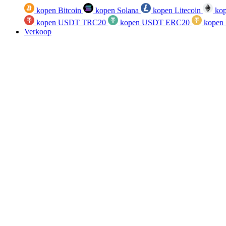
kopen Bitcoin
kopen Solana
kopen Litecoin
kop
kopen USDT TRC20
kopen USDT ERC20
kopen
Verkoop