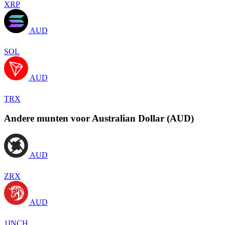
XRP
AUD
SOL
AUD
TRX
Andere munten voor Australian Dollar (AUD)
AUD
ZRX
AUD
1INCH