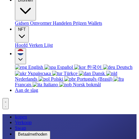
Bronnen
Gidsen
Omvormer
Handelen
Prijzen
Wallets
NFT
Hoofd
Verken
Lijst
English
Español
한국어
Deutsch
Українська
Türkçe
Dansk
Nederlands
Polski
Português (Brasil)
Français
Italiano
Norsk bokmål
Aan de slag
kopen
Verkoop
Swap
Betaalmethoden