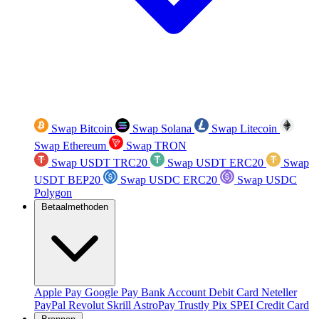
Swap Bitcoin
Swap Solana
Swap Litecoin
Swap Ethereum
Swap TRON
Swap USDT TRC20
Swap USDT ERC20
Swap
USDT BEP20
Swap USDC ERC20
Swap USDC
Polygon
Betaalmethoden
Apple Pay
Google Pay
Bank Account
Debit Card
Neteller
PayPal
Revolut
Skrill
AstroPay
Trustly
Pix
SPEI
Credit Card