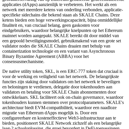
applicaties (dApps) aanzienlijk te verbeteren. Het werkt als een
netwerk met meerdere ketens van onderling verbonden, applicatie-
specifieke sidechains die bekend staan als SKALE Chains. Deze
ketens bieden een hoge verwerkingscapaciteit, bijna onmiddellijke
finaliteit en, van cruciaal belang, geen gaskosten voor
eindgebruikers, waardoor belangrijke knelpunten op het Ethereum
mainnet worden aangepakt. SKALE bereikt dit door middel van
een gepoold beveiligingsmodel, gebruikmakend van een grote set
validator nodes die SKALE Chains draaien met behulp van
containerization technologie en een variant van Asynchronous
Binary Byzantine Agreement (ABBA) voor het
consensusmechanisme.
De native utility token, SKL, is een ERC-777 token dat cruciaal is
voor de werking en veiligheid van het netwerk. De belangrijkste
functies zijn staking door validators om het netwerk te beveiligen
en beloningen te verdienen, delegatie door tokenhouders aan
validators en betaling voor SKALE Chain abonnementen door
ontwikkelaars. SKL faciliteert ook on-chain governance, waardoor
tokenhouders kunnen stemmen over protocolparameters. SKALE's
architectuur biedt EVM-compatibiliteit, waardoor een naadloze
migratie van Ethereum dApps mogelijk is. Door een
configureerbare en kosteneffectieve Web3-infrastructuur aan te
bieden, positioneert SKALE Network zichzelf als een belangrijke
laag-2 schaaloplossing, die groei bevordert in DeFi-toepassingen,