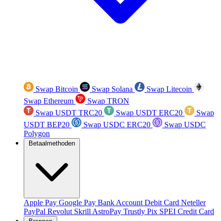
Swap Bitcoin
Swap Solana
Swap Litecoin
Swap Ethereum
Swap TRON
Swap USDT TRC20
Swap USDT ERC20
Swap
USDT BEP20
Swap USDC ERC20
Swap USDC
Polygon
Betaalmethoden
Apple Pay
Google Pay
Bank Account
Debit Card
Neteller
PayPal
Revolut
Skrill
AstroPay
Trustly
Pix
SPEI
Credit Card