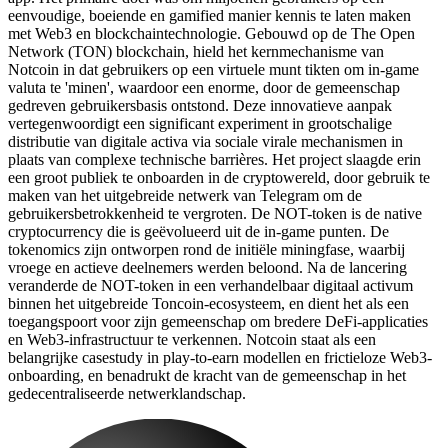
eenvoudige, boeiende en gamified manier kennis te laten maken
met Web3 en blockchaintechnologie. Gebouwd op de The Open
Network (TON) blockchain, hield het kernmechanisme van
Notcoin in dat gebruikers op een virtuele munt tikten om in-game
valuta te 'minen', waardoor een enorme, door de gemeenschap
gedreven gebruikersbasis ontstond. Deze innovatieve aanpak
vertegenwoordigt een significant experiment in grootschalige
distributie van digitale activa via sociale virale mechanismen in
plaats van complexe technische barrières. Het project slaagde erin
een groot publiek te onboarden in de cryptowereld, door gebruik te
maken van het uitgebreide netwerk van Telegram om de
gebruikersbetrokkenheid te vergroten. De NOT-token is de native
cryptocurrency die is geëvolueerd uit de in-game punten. De
tokenomics zijn ontworpen rond de initiële miningfase, waarbij
vroege en actieve deelnemers werden beloond. Na de lancering
veranderde de NOT-token in een verhandelbaar digitaal activum
binnen het uitgebreide Toncoin-ecosysteem, en dient het als een
toegangspoort voor zijn gemeenschap om bredere DeFi-applicaties
en Web3-infrastructuur te verkennen. Notcoin staat als een
belangrijke casestudy in play-to-earn modellen en frictieloze Web3-
onboarding, en benadrukt de kracht van de gemeenschap in het
gedecentraliseerde netwerklandschap.