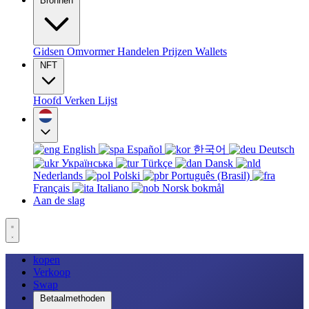
Bronnen
Gidsen
Omvormer
Handelen
Prijzen
Wallets
NFT
Hoofd
Verken
Lijst
English
Español
한국어
Deutsch
Українська
Türkçe
Dansk
Nederlands
Polski
Português (Brasil)
Français
Italiano
Norsk bokmål
Aan de slag
kopen
Verkoop
Swap
Betaalmethoden