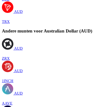
AUD
TRX
Andere munten voor Australian Dollar (AUD)
AUD
ZRX
AUD
1INCH
AUD
AAVE