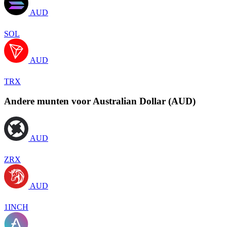
AUD
SOL
AUD
TRX
Andere munten voor Australian Dollar (AUD)
AUD
ZRX
AUD
1INCH