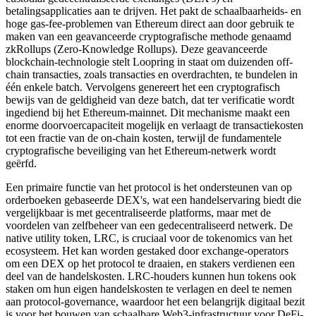
betalingsapplicaties aan te drijven. Het pakt de schaalbaarheids- en
hoge gas-fee-problemen van Ethereum direct aan door gebruik te
maken van een geavanceerde cryptografische methode genaamd
zkRollups (Zero-Knowledge Rollups). Deze geavanceerde
blockchain-technologie stelt Loopring in staat om duizenden off-
chain transacties, zoals transacties en overdrachten, te bundelen in
één enkele batch. Vervolgens genereert het een cryptografisch
bewijs van de geldigheid van deze batch, dat ter verificatie wordt
ingediend bij het Ethereum-mainnet. Dit mechanisme maakt een
enorme doorvoercapaciteit mogelijk en verlaagt de transactiekosten
tot een fractie van de on-chain kosten, terwijl de fundamentele
cryptografische beveiliging van het Ethereum-netwerk wordt
geërfd.
Een primaire functie van het protocol is het ondersteunen van op
orderboeken gebaseerde DEX's, wat een handelservaring biedt die
vergelijkbaar is met gecentraliseerde platforms, maar met de
voordelen van zelfbeheer van een gedecentraliseerd netwerk. De
native utility token, LRC, is cruciaal voor de tokenomics van het
ecosysteem. Het kan worden gestaked door exchange-operators
om een DEX op het protocol te draaien, en stakers verdienen een
deel van de handelskosten. LRC-houders kunnen hun tokens ook
staken om hun eigen handelskosten te verlagen en deel te nemen
aan protocol-governance, waardoor het een belangrijk digitaal bezit
is voor het bouwen van schaalbare Web3-infrastructuur voor DeFi-