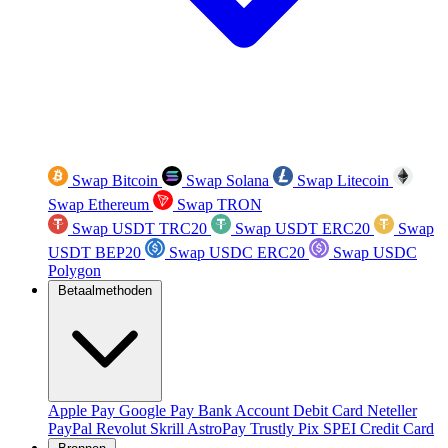
Swap Bitcoin
Swap Solana
Swap Litecoin
Swap Ethereum
Swap TRON
Swap USDT TRC20
Swap USDT ERC20
Swap
USDT BEP20
Swap USDC ERC20
Swap USDC
Polygon
Betaalmethoden
Apple Pay
Google Pay
Bank Account
Debit Card
Neteller
PayPal
Revolut
Skrill
AstroPay
Trustly
Pix
SPEI
Credit Card