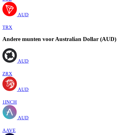
AUD
TRX
Andere munten voor Australian Dollar (AUD)
AUD
ZRX
AUD
1INCH
AUD
AAVE