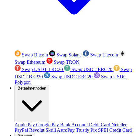
Swap Bitcoin
Swap Solana
Swap Litecoin
Swap Ethereum
Swap TRON
Swap USDT TRC20
Swap USDT ERC20
Swap
USDT BEP20
Swap USDC ERC20
Swap USDC
Polygon
Betaalmethoden
Apple Pay
Google Pay
Bank Account
Debit Card
Neteller
PayPal
Revolut
Skrill
AstroPay
Trustly
Pix
SPEI
Credit Card