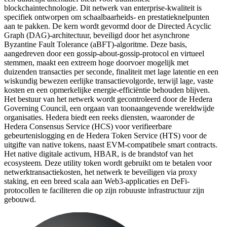
blockchaintechnologie. Dit netwerk van enterprise-kwaliteit is
specifiek ontworpen om schaalbaarheids- en prestatieknelpunten
aan te pakken. De kern wordt gevormd door de Directed Acyclic
Graph (DAG)-architectuur, beveiligd door het asynchrone
Byzantine Fault Tolerance (aBFT)-algoritme. Deze basis,
aangedreven door een gossip-about-gossip-protocol en virtueel
stemmen, maakt een extreem hoge doorvoer mogelijk met
duizenden transacties per seconde, finaliteit met lage latentie en een
wiskundig bewezen eerlijke transactievolgorde, terwijl lage, vaste
kosten en een opmerkelijke energie-efficiëntie behouden blijven.
Het bestuur van het netwerk wordt gecontroleerd door de Hedera
Governing Council, een orgaan van toonaangevende wereldwijde
organisaties. Hedera biedt een reeks diensten, waaronder de
Hedera Consensus Service (HCS) voor verifieerbare
gebeurtenislogging en de Hedera Token Service (HTS) voor de
uitgifte van native tokens, naast EVM-compatibele smart contracts.
Het native digitale activum, HBAR, is de brandstof van het
ecosysteem. Deze utility token wordt gebruikt om te betalen voor
netwerktransactiekosten, het netwerk te beveiligen via proxy
staking, en een breed scala aan Web3-applicaties en DeFi-
protocollen te faciliteren die op zijn robuuste infrastructuur zijn
gebouwd.