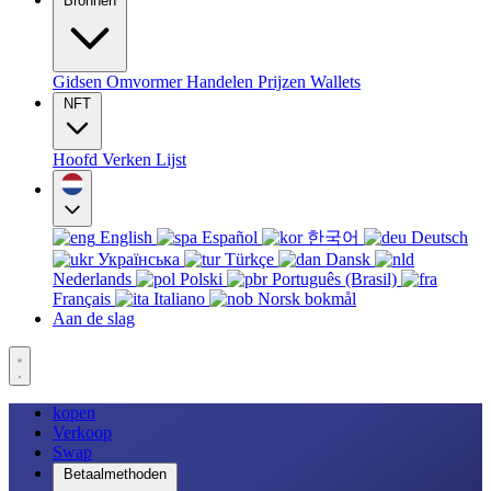
Bronnen
Gidsen
Omvormer
Handelen
Prijzen
Wallets
NFT
Hoofd
Verken
Lijst
English
Español
한국어
Deutsch
Українська
Türkçe
Dansk
Nederlands
Polski
Português (Brasil)
Français
Italiano
Norsk bokmål
Aan de slag
kopen
Verkoop
Swap
Betaalmethoden