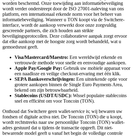
worden beschermd. Onze toewijding aan informatiebeveiliging
wordt verder onderstreept door de ISO 27001-naleving van ons
platform, een internationaal erkende norm voor het beheer van
informatiebeveiliging. Wanneer u TON koopt via de Switchere-
interface, wordt de aankoop verwerkt door onze zorgvuldig
gescreende partners, die zich houden aan strikte
beveiligingsprotocollen. Deze collaboratieve aanpak zorgt ervoor
dat elke aankoop met de hoogste zorg wordt behandeld, wat u
gemoedsrust geeft.
Visa/Mastercard/Maestro:
Een wereldwijd erkende en
vertrouwde methode voor snelle en eenvoudige aankopen.
Apple Pay/Google Pay:
Gebruik uw mobiele apparaat voor
een naadloze en veilige checkout-ervaring met één klik.
SEPA Bankoverschrijvingen:
Een uitstekende optie voor
grotere aankopen binnen de Single Euro Payments Area,
bekend om zijn betrouwbaarheid.
Stablecoins (USDT/USDC):
Wissel populaire stablecoins
snel en efficiënt om voor Toncoin (TON).
Onthoud dat Switchere geen wallet-service is; wij bewaren uw
fondsen of digitale activa niet. De Toncoin (TON) die u koopt,
wordt rechtstreeks naar uw persoonlijke Toncoin (TON) wallet-
adres gestuurd dat u tijdens de transactie opgeeft. Dit niet-
bewarende model geeft u vanaf het begin de volledige controle