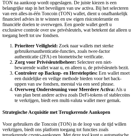
TON na aankoop wordt opgeslagen. De juiste kiezen is een
belangrijke stap in het beveiligen van uw activa. Bij het selecteren
van een alles-in-één Toncoin (TON) wallet, dient u onafhankelijk
financieel advies in te winnen en uw eigen risicotolerantie en
financiële doelen te overwegen. Een goede wallet geeft u
exclusieve controle over uw privésleutels, wat betekent dat alleen u
toegang heeft tot uw fondsen.
Prioriteer Veiligheid:
Zoek naar wallets met sterke
gebruikersauthenticatie-functies, zoals twee-factor
authenticatie (2FA) en biometrische verificatie.
Zorg voor Privésleutelbeheer:
Selecteer een niet-
bewarende wallet waar u, en alleen u, de privésleutels bezit.
Controleer op Backup- en Herstelopties:
Een wallet moet
een duidelijke en veilige methode bieden voor het back-
uppen van uw fondsen, meestal via een seed phrase.
Overweeg Ondersteuning voor Meerdere Activa:
Als u
van plan bent andere activa zoals DeFi-tokens of stablecoins
te verkrijgen, biedt een multi-valuta wallet meer gemak.
Strategische Acquisitie met Terugkerende Aankopen
Voor gebruikers die Toncoin (TON) in de loop van de tijd willen
verkrijgen, biedt ons platform toegang tot functies zoals
terugkerende crypto-aankopen. Met deze tool kunt u automatische