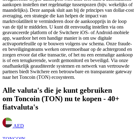
aankopen instellen met regelmatige tussenpozen (bijv. wekelijks of
maandelijks). Deze aanpak sluit aan bij de principes van dollar-cost
averaging, een strategie die kan helpen de impact van
marktvolatiliteit te verminderen door de aankoopprijs in de loop
van de tijd te middelen. U kunt dit eenvoudig instellen via ons
geavanceerde platform of de Switchere iOS- of Android-mobiele
app, waardoor het een handige manier is om uw digitale
activaportefeuille op te bouwen volgens uw schema. Onze fraude-
en beveiligingsteams werken onvermoeibaar op de achtergrond en
zorgen ervoor dat elke transactie, of het nu een eenmalige aankoop
is of een terugkerende, wordt gemonitord en beveiligd. Via onze
onafhankelijk geauditeerde systemen en netwerk van vertrouwde
partners biedt Switchere een betrouwbare en transparante gateway
naar het Toncoin (TON) ecosysteem.
Alle valuta's die je kunt gebruiken
om Toncoin (TON) nu te kopen - 40+
fiatvaluta's
AED
TONCOIN