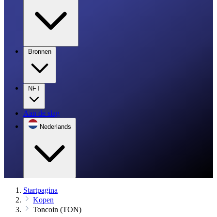
Bronnen
NFT
Aan de slag
Nederlands
Startpagina
Kopen
Toncoin (TON)