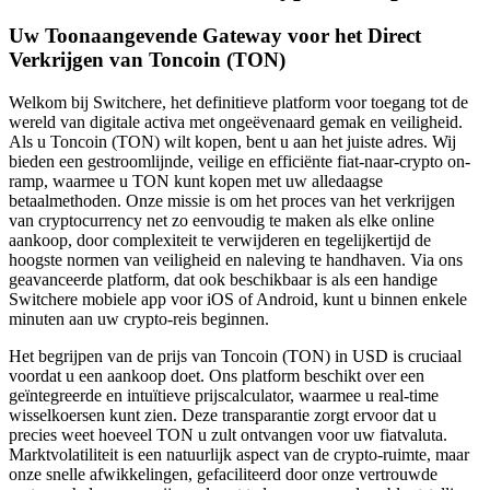
Uw Toonaangevende Gateway voor het Direct
Verkrijgen van Toncoin (TON)
Welkom bij Switchere, het definitieve platform voor toegang tot de
wereld van digitale activa met ongeëvenaard gemak en veiligheid.
Als u Toncoin (TON) wilt kopen, bent u aan het juiste adres. Wij
bieden een gestroomlijnde, veilige en efficiënte fiat-naar-crypto on-
ramp, waarmee u TON kunt kopen met uw alledaagse
betaalmethoden. Onze missie is om het proces van het verkrijgen
van cryptocurrency net zo eenvoudig te maken als elke online
aankoop, door complexiteit te verwijderen en tegelijkertijd de
hoogste normen van veiligheid en naleving te handhaven. Via ons
geavanceerde platform, dat ook beschikbaar is als een handige
Switchere mobiele app voor iOS of Android, kunt u binnen enkele
minuten aan uw crypto-reis beginnen.
Het begrijpen van de prijs van Toncoin (TON) in USD is cruciaal
voordat u een aankoop doet. Ons platform beschikt over een
geïntegreerde en intuïtieve prijscalculator, waarmee u real-time
wisselkoersen kunt zien. Deze transparantie zorgt ervoor dat u
precies weet hoeveel TON u zult ontvangen voor uw fiatvaluta.
Marktvolatiliteit is een natuurlijk aspect van de crypto-ruimte, maar
onze snelle afwikkelingen, gefaciliteerd door onze vertrouwde