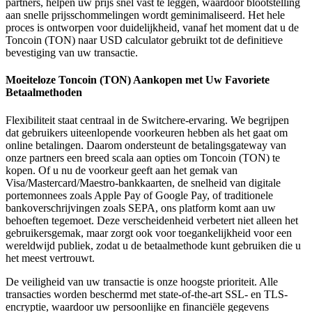
partners, helpen uw prijs snel vast te leggen, waardoor blootstelling
aan snelle prijsschommelingen wordt geminimaliseerd. Het hele
proces is ontworpen voor duidelijkheid, vanaf het moment dat u de
Toncoin (TON) naar USD calculator gebruikt tot de definitieve
bevestiging van uw transactie.
Moeiteloze Toncoin (TON) Aankopen met Uw Favoriete
Betaalmethoden
Flexibiliteit staat centraal in de Switchere-ervaring. We begrijpen
dat gebruikers uiteenlopende voorkeuren hebben als het gaat om
online betalingen. Daarom ondersteunt de betalingsgateway van
onze partners een breed scala aan opties om Toncoin (TON) te
kopen. Of u nu de voorkeur geeft aan het gemak van
Visa/Mastercard/Maestro-bankkaarten, de snelheid van digitale
portemonnees zoals Apple Pay of Google Pay, of traditionele
bankoverschrijvingen zoals SEPA, ons platform komt aan uw
behoeften tegemoet. Deze verscheidenheid verbetert niet alleen het
gebruikersgemak, maar zorgt ook voor toegankelijkheid voor een
wereldwijd publiek, zodat u de betaalmethode kunt gebruiken die u
het meest vertrouwt.
De veiligheid van uw transactie is onze hoogste prioriteit. Alle
transacties worden beschermd met state-of-the-art SSL- en TLS-
encryptie, waardoor uw persoonlijke en financiële gegevens