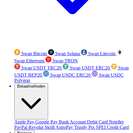
Swap Bitcoin
Swap Solana
Swap Litecoin
Swap Ethereum
Swap TRON
Swap USDT TRC20
Swap USDT ERC20
Swap
USDT BEP20
Swap USDC ERC20
Swap USDC
Polygon
Betaalmethoden
Apple Pay
Google Pay
Bank Account
Debit Card
Neteller
PayPal
Revolut
Skrill
AstroPay
Trustly
Pix
SPEI
Credit Card