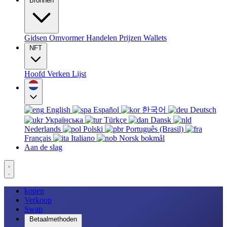
Bronnen
Gidsen
Omvormer
Handelen
Prijzen
Wallets
NFT
Hoofd
Verken
Lijst
English
Español
한국어
Deutsch
Українська
Türkçe
Dansk
Nederlands
Polski
Português (Brasil)
Français
Italiano
Norsk bokmål
Aan de slag
kopen
Verkoop
Swap
Betaalmethoden