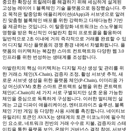
중요한 확장성 트릴레마를 해결하기 위해 세심하게 설계된
고성능 레이어 1 블록체인 기술 플랫폼으로 등장했습니다. 주
요 목적은 탈중앙화 애플리케이션(dApp)과 서브넷으로 알려
진 맞춤형 블록체인 배포를 위한 강력하고 다재다능한 기반
을 제공하는 것입니다. 이 탈중앙화 네트워크는 스노우볼의
영향을 받은 혁신적인 아발란치 합의 프로토콜을 활용하여
일반적으로 2초 이내에 거의 즉각적으로 거래를 완료할 수 있
어 디지털 자산 플랫폼의 경쟁 환경 내에서 차별화됩니다. 플
랫폼의 아키텍처는 복잡한 스마트 컨트랙트와 다양한 웹 3.0
인프라를 위한 번성하는 생태계를 조성합니다.
아발란치의 핵심 아키텍처는 디지털 자산 생성 및 관리를 위
한 거래소 체인(X-Chain), 검증자 조정, 활성 서브넷 추적, 새
로운 서브넷 생성을 위한 플랫폼 체인(P-Chain), 이더리움 가
상 머신(EVM) 호환 스마트 콘트랙트 실행을 위한 콘트랙트
체인(C-Chain)의 세 가지 서로 구별되지만 상호 운용 가능한
체인을 중심으로 독특하게 구성됩니다. 이러한 멀티체인 설
계는 고급 디파이 애플리케이션, 엔터프라이즈 솔루션, 블록
체인 기반 게임 등 다양한 사용 사례를 촉진합니다. 네이티브
유틸리티 토큰인 AVAX는 생태계의 토큰 이코노미에 필수적
인 요소로, 네트워크 전반의 거래 수수료 지불, 검증자의 스테
이킹을 통한 플랫폼 보안, 온체인 거버넌스 결정 참여, 서브넷