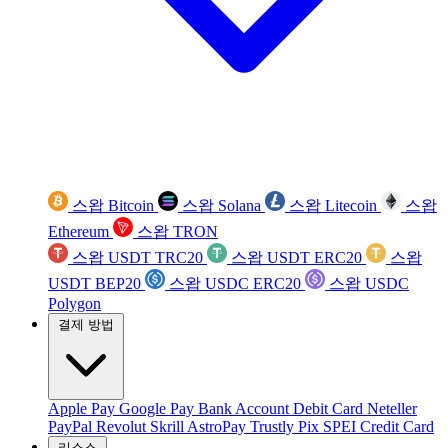
스왑 Bitcoin
스왑 Solana
스왑 Litecoin
스왑
Ethereum
스왑 TRON
스왑 USDT TRC20
스왑 USDT ERC20
스왑
USDT BEP20
스왑 USDC ERC20
스왑 USDC
Polygon
결제 방법
Apple Pay
Google Pay
Bank Account
Debit Card
Neteller
PayPal
Revolut
Skrill
AstroPay
Trustly
Pix
SPEI
Credit Card
리소스