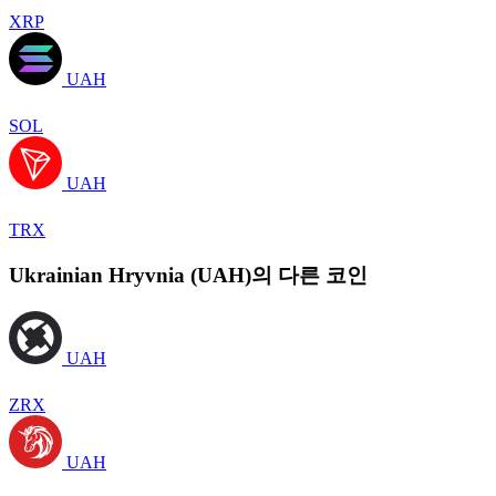
XRP
UAH
SOL
UAH
TRX
Ukrainian Hryvnia (UAH)의 다른 코인
UAH
ZRX
UAH