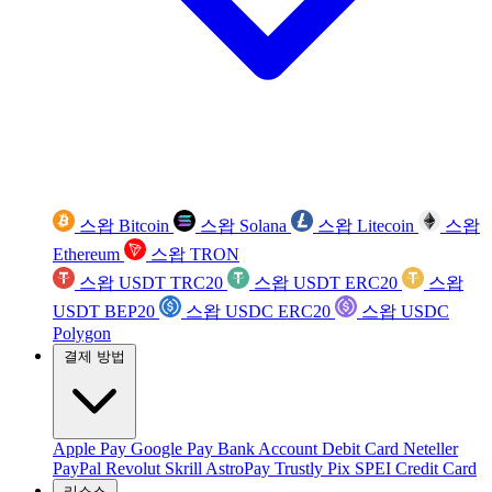
스왑 Bitcoin
스왑 Solana
스왑 Litecoin
스왑
Ethereum
스왑 TRON
스왑 USDT TRC20
스왑 USDT ERC20
스왑
USDT BEP20
스왑 USDC ERC20
스왑 USDC
Polygon
결제 방법
Apple Pay
Google Pay
Bank Account
Debit Card
Neteller
PayPal
Revolut
Skrill
AstroPay
Trustly
Pix
SPEI
Credit Card
리소스