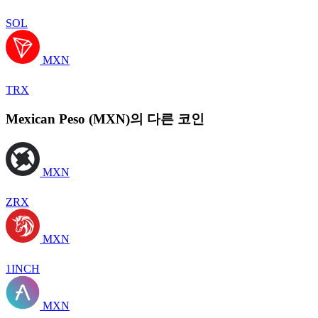
SOL
MXN
TRX
Mexican Peso (MXN)의 다른 코인
MXN
ZRX
MXN
1INCH
MXN