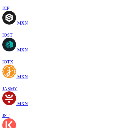
ICP
MXN
IOST
MXN
IOTX
MXN
JASMY
MXN
JST