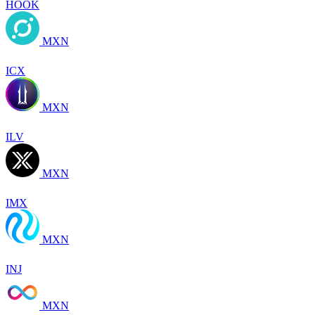
HOOK
MXN
ICX
MXN
ILV
MXN
IMX
MXN
INJ
MXN