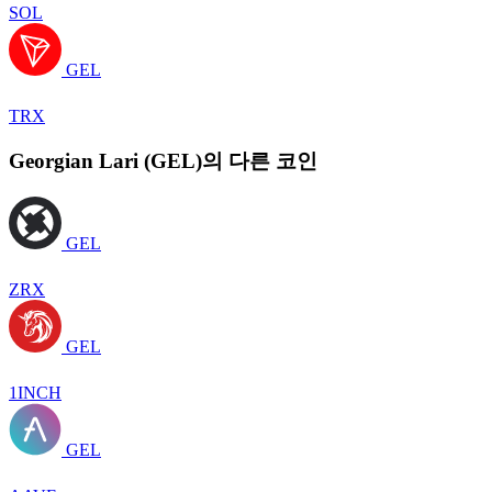
SOL
GEL
TRX
Georgian Lari (GEL)의 다른 코인
GEL
ZRX
GEL
1INCH
GEL