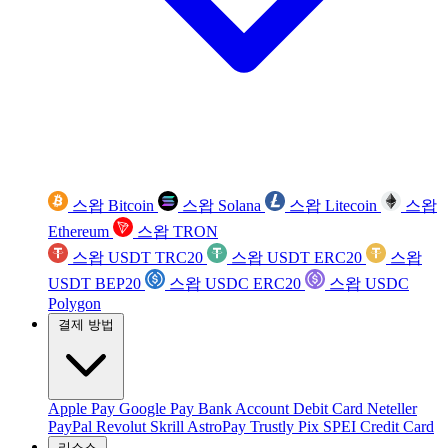
스왑 Bitcoin
스왑 Solana
스왑 Litecoin
스왑
Ethereum
스왑 TRON
스왑 USDT TRC20
스왑 USDT ERC20
스왑
USDT BEP20
스왑 USDC ERC20
스왑 USDC
Polygon
결제 방법
Apple Pay
Google Pay
Bank Account
Debit Card
Neteller
PayPal
Revolut
Skrill
AstroPay
Trustly
Pix
SPEI
Credit Card
리소스