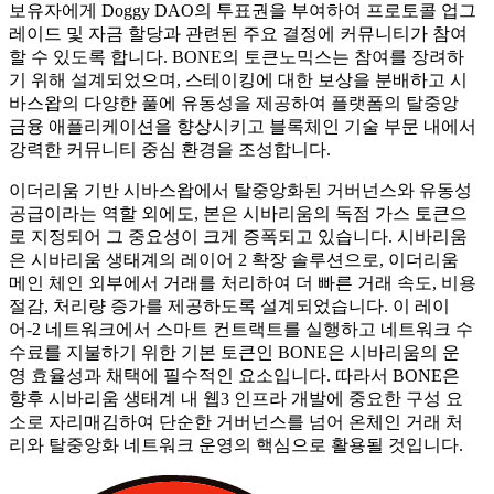
보유자에게 Doggy DAO의 투표권을 부여하여 프로토콜 업그
레이드 및 자금 할당과 관련된 주요 결정에 커뮤니티가 참여
할 수 있도록 합니다. BONE의 토큰노믹스는 참여를 장려하
기 위해 설계되었으며, 스테이킹에 대한 보상을 분배하고 시
바스왑의 다양한 풀에 유동성을 제공하여 플랫폼의 탈중앙
금융 애플리케이션을 향상시키고 블록체인 기술 부문 내에서
강력한 커뮤니티 중심 환경을 조성합니다.
이더리움 기반 시바스왑에서 탈중앙화된 거버넌스와 유동성
공급이라는 역할 외에도, 본은 시바리움의 독점 가스 토큰으
로 지정되어 그 중요성이 크게 증폭되고 있습니다. 시바리움
은 시바리움 생태계의 레이어 2 확장 솔루션으로, 이더리움
메인 체인 외부에서 거래를 처리하여 더 빠른 거래 속도, 비용
절감, 처리량 증가를 제공하도록 설계되었습니다. 이 레이
어-2 네트워크에서 스마트 컨트랙트를 실행하고 네트워크 수
수료를 지불하기 위한 기본 토큰인 BONE은 시바리움의 운
영 효율성과 채택에 필수적인 요소입니다. 따라서 BONE은
향후 시바리움 생태계 내 웹3 인프라 개발에 중요한 구성 요
소로 자리매김하여 단순한 거버넌스를 넘어 온체인 거래 처
리와 탈중앙화 네트워크 운영의 핵심으로 활용될 것입니다.