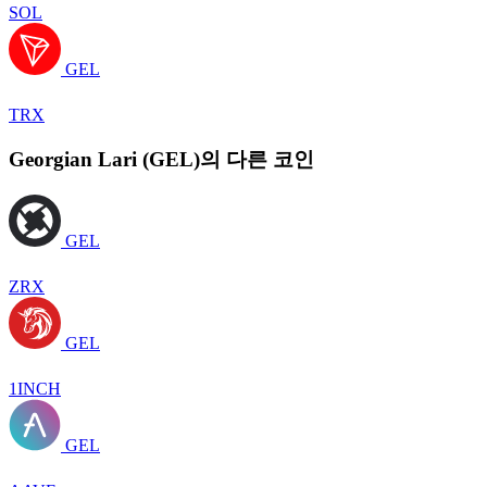
SOL
GEL
TRX
Georgian Lari (GEL)의 다른 코인
GEL
ZRX
GEL
1INCH
GEL