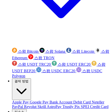
스왑 Bitcoin
스왑 Solana
스왑 Litecoin
스왑
Ethereum
스왑 TRON
스왑 USDT TRC20
스왑 USDT ERC20
스왑
USDT BEP20
스왑 USDC ERC20
스왑 USDC
Polygon
결제 방법
Apple Pay
Google Pay
Bank Account
Debit Card
Neteller
PayPal
Revolut
Skrill
AstroPay
Trustly
Pix
SPEI
Credit Card
리소스