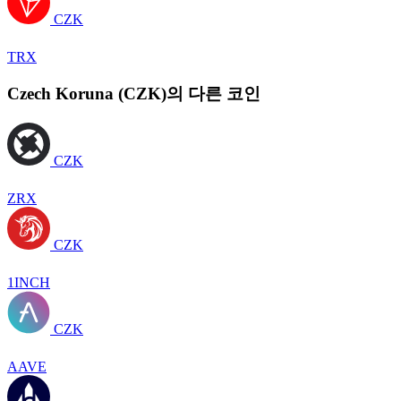
CZK
TRX
Czech Koruna (CZK)의 다른 코인
CZK
ZRX
CZK
1INCH
CZK
AAVE