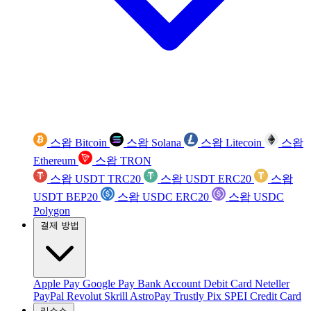
스왑 Bitcoin
스왑 Solana
스왑 Litecoin
스왑
Ethereum
스왑 TRON
스왑 USDT TRC20
스왑 USDT ERC20
스왑
USDT BEP20
스왑 USDC ERC20
스왑 USDC
Polygon
결제 방법
Apple Pay
Google Pay
Bank Account
Debit Card
Neteller
PayPal
Revolut
Skrill
AstroPay
Trustly
Pix
SPEI
Credit Card
리소스