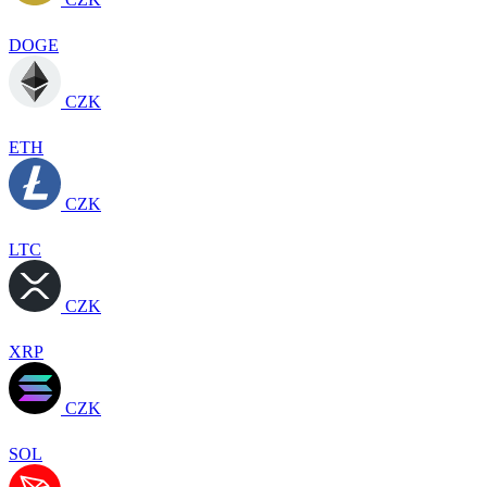
DOGE
CZK
ETH
CZK
LTC
CZK
XRP
CZK
SOL