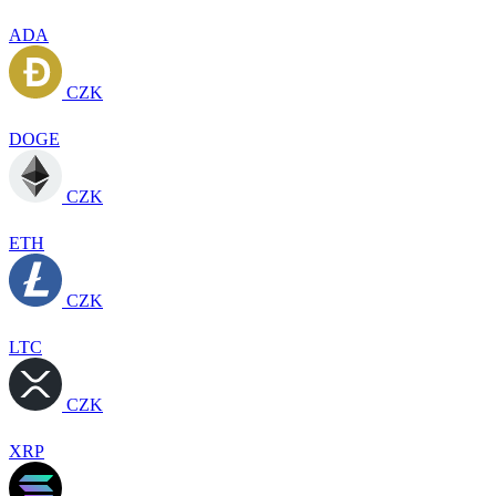
ADA
CZK
DOGE
CZK
ETH
CZK
LTC
CZK
XRP