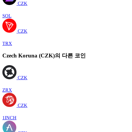
CZK
SOL
CZK
TRX
Czech Koruna (CZK)의 다른 코인
CZK
ZRX
CZK
1INCH