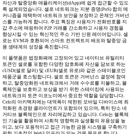
자산과 탈중앙화 애플리케이션(dApp)에 쉽게 접근할 수 있도
록 설계되었습니다. 셀로 네트워크는 지분 증명(PoS) 합의 메
커니즘을 채택하여 네트워크 보안을 보장하고 온체인 거버넌
스를 가능하게 합니다. 주요 특징은 사용자가 전화번호를 지
갑 주소에 매핑하여 P2P 거래를 간소화하고 사용자 경험을
향상시킬 수 있는 혁신적인 주소 기반 신원 레이어입니다. 셀
로는 EVM과 호환되어 스마트 컨트랙트의 배포와 탈중앙 금
융 생태계의 성장을 촉진합니다.
이 플랫폼은 법정화폐에 고정되어 있고 네이티브 유틸리티
토큰인 셀로를 포함한 다양한 암호화폐 자산을 담보로 하는
cUSD(셀로 달러) 및 cEUR(셀로 유로)와 같은 스테이블코인
제품군을 호스팅합니다. 셀로 토큰은 거버넌스 결정에 참여
하고, 탈중앙화된 네트워크에서 거래 수수료를 지불하고, 블
록체인을 보호하고 보상을 받기 위한 스테이킹에 사용되는
네트워크의 토큰 이코노미에서 중요한 역할을 담당합니다.
Celo의 아키텍처에는 대역폭이 제한된 모바일 디바이스에 최
적화된 초경량 클라이언트가 포함되어 있으며, 특히 탄소 네
거티브 블록체인으로 자리매김하고 있습니다. Celo는 블록체
인 기술을 활용하여 사회적 영향력과 실생활의 유용성을 높
이고, 보다 포용적이고 접근 가능한 금융 시스템을 구축하기
위한 기초적인 Web3 인프라가 되는 것을 목표로 합니다.