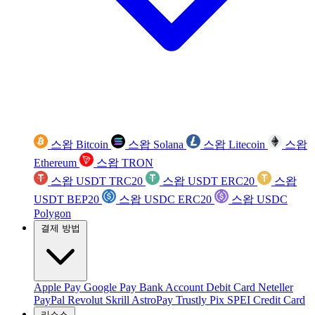
스왑 Bitcoin
스왑 Solana
스왑 Litecoin
스왑
Ethereum
스왑 TRON
스왑 USDT TRC20
스왑 USDT ERC20
스왑
USDT BEP20
스왑 USDC ERC20
스왑 USDC
Polygon
결제 방법
Apple Pay
Google Pay
Bank Account
Debit Card
Neteller
PayPal
Revolut
Skrill
AstroPay
Trustly
Pix
SPEI
Credit Card
리소스