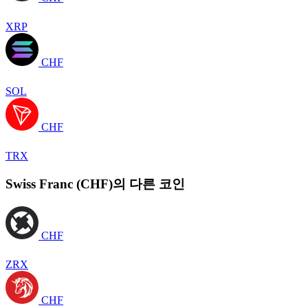
XRP
CHF
SOL
CHF
TRX
Swiss Franc (CHF)의 다른 코인
CHF
ZRX
CHF