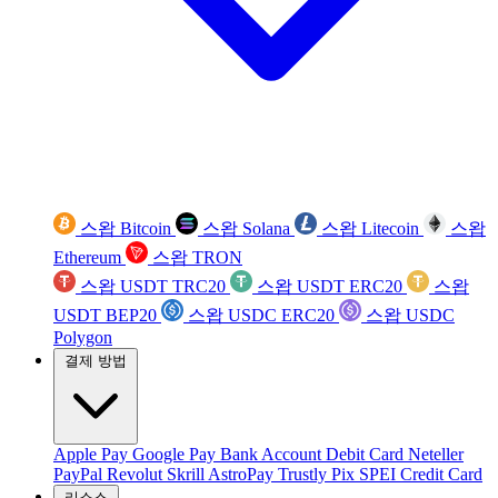
스왑 Bitcoin
스왑 Solana
스왑 Litecoin
스왑
Ethereum
스왑 TRON
스왑 USDT TRC20
스왑 USDT ERC20
스왑
USDT BEP20
스왑 USDC ERC20
스왑 USDC
Polygon
결제 방법
Apple Pay
Google Pay
Bank Account
Debit Card
Neteller
PayPal
Revolut
Skrill
AstroPay
Trustly
Pix
SPEI
Credit Card
리소스