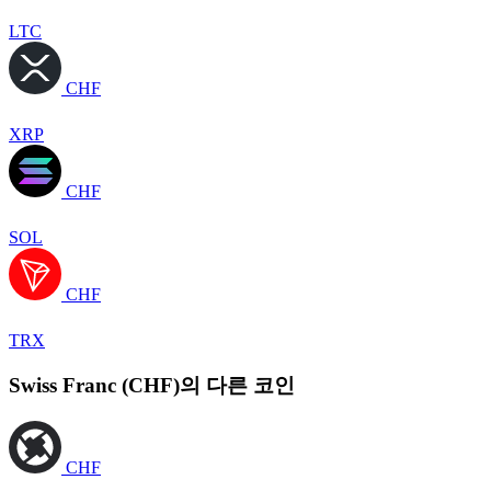
LTC
CHF
XRP
CHF
SOL
CHF
TRX
Swiss Franc (CHF)의 다른 코인
CHF