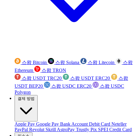
스왑 Bitcoin
스왑 Solana
스왑 Litecoin
스왑
Ethereum
스왑 TRON
스왑 USDT TRC20
스왑 USDT ERC20
스왑
USDT BEP20
스왑 USDC ERC20
스왑 USDC
Polygon
결제 방법
Apple Pay
Google Pay
Bank Account
Debit Card
Neteller
PayPal
Revolut
Skrill
AstroPay
Trustly
Pix
SPEI
Credit Card
리소스