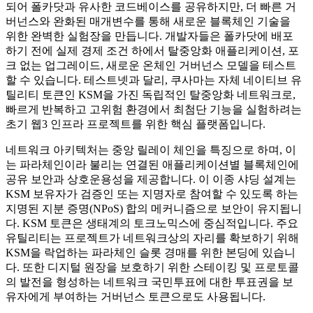
되어 폴카닷과 유사한 코드베이스를 공유하지만, 더 빠른 거
버넌스와 완화된 매개변수를 통해 새로운 블록체인 기술을
위한 완벽한 실험장을 만듭니다. 개발자들은 폴카닷에 배포
하기 전에 실제 경제 조건 하에서 탈중앙화 애플리케이션, 포
크 없는 업그레이드, 새로운 온체인 거버넌스 모델을 테스트
할 수 있습니다. 테스트넷과 달리, 쿠사마는 자체 네이티브 유
틸리티 토큰인 KSM을 가진 독립적인 탈중앙화 네트워크로,
빠르게 반복하고 고위험 환경에서 최첨단 기능을 실험하려는
초기 웹3 인프라 프로젝트를 위한 핵심 플랫폼입니다.
네트워크 아키텍처는 중앙 릴레이 체인을 특징으로 하며, 이
는 파라체인이라 불리는 연결된 애플리케이션별 블록체인에
공유 보안과 상호운용성을 제공합니다. 이 이종 샤딩 설계는
KSM 보유자가 검증인 또는 지명자로 참여할 수 있도록 하는
지명된 지분 증명(NPoS) 합의 메커니즘으로 보안이 유지됩니
다. KSM 토큰은 생태계의 토크노믹스에 중심적입니다. 주요
유틸리티는 프로젝트가 네트워크상의 자리를 확보하기 위해
KSM을 락업하는 파라체인 슬롯 경매를 위한 본딩에 있습니
다. 또한 디지털 원장을 보호하기 위한 스테이킹 및 프로토콜
의 발전을 형성하는 네트워크 국민투표에 대한 투표권을 보
유자에게 부여하는 거버넌스 토큰으로도 사용됩니다.