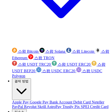
스왑 Bitcoin
스왑 Solana
스왑 Litecoin
스왑
Ethereum
스왑 TRON
스왑 USDT TRC20
스왑 USDT ERC20
스왑
USDT BEP20
스왑 USDC ERC20
스왑 USDC
Polygon
결제 방법
Apple Pay
Google Pay
Bank Account
Debit Card
Neteller
PayPal
Revolut
Skrill
AstroPay
Trustly
Pix
SPEI
Credit Card
리소스