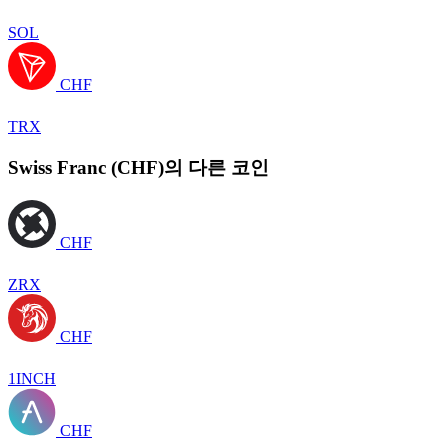
SOL
CHF
TRX
Swiss Franc (CHF)의 다른 코인
CHF
ZRX
CHF
1INCH
CHF