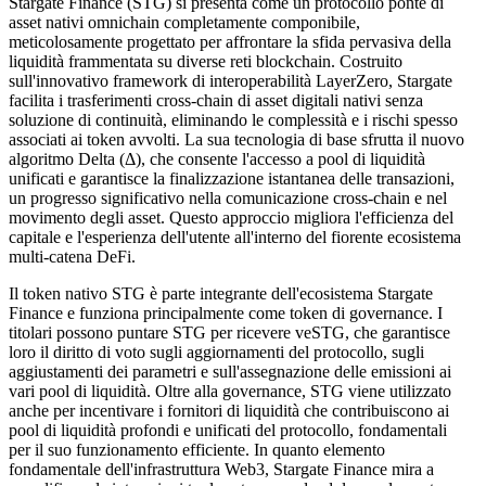
Stargate Finance (STG) si presenta come un protocollo ponte di
asset nativi omnichain completamente componibile,
meticolosamente progettato per affrontare la sfida pervasiva della
liquidità frammentata su diverse reti blockchain. Costruito
sull'innovativo framework di interoperabilità LayerZero, Stargate
facilita i trasferimenti cross-chain di asset digitali nativi senza
soluzione di continuità, eliminando le complessità e i rischi spesso
associati ai token avvolti. La sua tecnologia di base sfrutta il nuovo
algoritmo Delta (Δ), che consente l'accesso a pool di liquidità
unificati e garantisce la finalizzazione istantanea delle transazioni,
un progresso significativo nella comunicazione cross-chain e nel
movimento degli asset. Questo approccio migliora l'efficienza del
capitale e l'esperienza dell'utente all'interno del fiorente ecosistema
multi-catena DeFi.
Il token nativo STG è parte integrante dell'ecosistema Stargate
Finance e funziona principalmente come token di governance. I
titolari possono puntare STG per ricevere veSTG, che garantisce
loro il diritto di voto sugli aggiornamenti del protocollo, sugli
aggiustamenti dei parametri e sull'assegnazione delle emissioni ai
vari pool di liquidità. Oltre alla governance, STG viene utilizzato
anche per incentivare i fornitori di liquidità che contribuiscono ai
pool di liquidità profondi e unificati del protocollo, fondamentali
per il suo funzionamento efficiente. In quanto elemento
fondamentale dell'infrastruttura Web3, Stargate Finance mira a