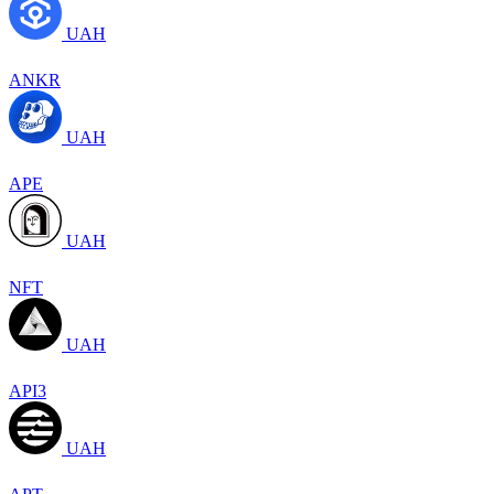
UAH
ANKR
UAH
APE
UAH
NFT
UAH
API3
UAH