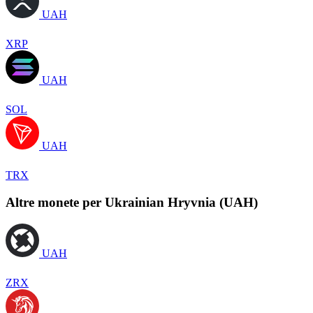
UAH
XRP
UAH
SOL
UAH
TRX
Altre monete per Ukrainian Hryvnia (UAH)
UAH
ZRX