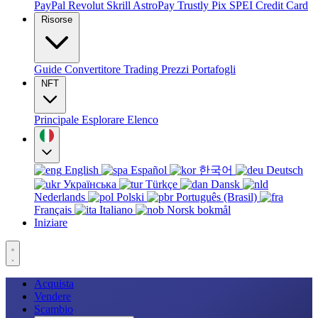
PayPal
Revolut
Skrill
AstroPay
Trustly
Pix
SPEI
Credit Card
Risorse
Guide
Convertitore
Trading
Prezzi
Portafogli
NFT
Principale
Esplorare
Elenco
English
Español
한국어
Deutsch
Українська
Türkçe
Dansk
Nederlands
Polski
Português (Brasil)
Français
Italiano
Norsk bokmål
Iniziare
Acquista
Vendere
Scambio