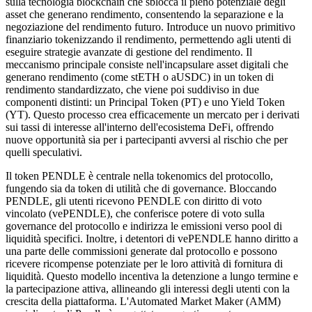
sulla tecnologia blockchain che sblocca il pieno potenziale degli
asset che generano rendimento, consentendo la separazione e la
negoziazione del rendimento futuro. Introduce un nuovo primitivo
finanziario tokenizzando il rendimento, permettendo agli utenti di
eseguire strategie avanzate di gestione del rendimento. Il
meccanismo principale consiste nell'incapsulare asset digitali che
generano rendimento (come stETH o aUSDC) in un token di
rendimento standardizzato, che viene poi suddiviso in due
componenti distinti: un Principal Token (PT) e uno Yield Token
(YT). Questo processo crea efficacemente un mercato per i derivati
sui tassi di interesse all'interno dell'ecosistema DeFi, offrendo
nuove opportunità sia per i partecipanti avversi al rischio che per
quelli speculativi.
Il token PENDLE è centrale nella tokenomics del protocollo,
fungendo sia da token di utilità che di governance. Bloccando
PENDLE, gli utenti ricevono PENDLE con diritto di voto
vincolato (vePENDLE), che conferisce potere di voto sulla
governance del protocollo e indirizza le emissioni verso pool di
liquidità specifici. Inoltre, i detentori di vePENDLE hanno diritto a
una parte delle commissioni generate dal protocollo e possono
ricevere ricompense potenziate per le loro attività di fornitura di
liquidità. Questo modello incentiva la detenzione a lungo termine e
la partecipazione attiva, allineando gli interessi degli utenti con la
crescita della piattaforma. L'Automated Market Maker (AMM)