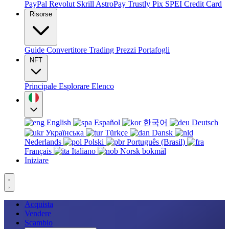
PayPal
Revolut
Skrill
AstroPay
Trustly
Pix
SPEI
Credit Card
Risorse
Guide
Convertitore
Trading
Prezzi
Portafogli
NFT
Principale
Esplorare
Elenco
English
Español
한국어
Deutsch
Українська
Türkçe
Dansk
Nederlands
Polski
Português (Brasil)
Français
Italiano
Norsk bokmål
Iniziare
Acquista
Vendere
Scambio