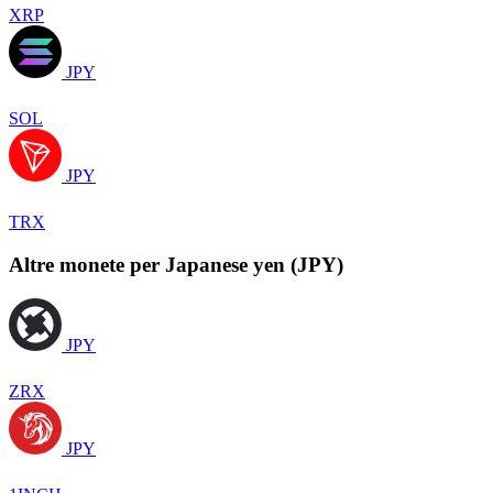
XRP
JPY
SOL
JPY
TRX
Altre monete per Japanese yen (JPY)
JPY
ZRX
JPY