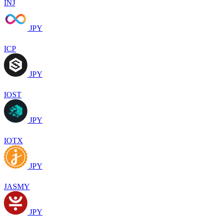
INJ
JPY
ICP
JPY
IOST
JPY
IOTX
JPY
JASMY
JPY