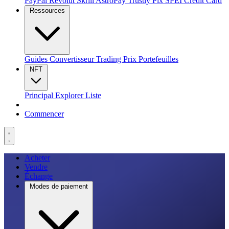
PayPal
Revolut
Skrill
AstroPay
Trustly
Pix
SPEI
Credit Card
Ressources
Guides
Convertisseur
Trading
Prix
Portefeuilles
NFT
Principal
Explorer
Liste
Commencer
Acheter
Vendre
Échange
Modes de paiement