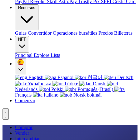
PayPal
Revolut
Skrill
AstroPay
Trustly
Pix
SPEI
Credit Card
Recursos
Guías
Convertidor
Operaciones bursátiles
Precios
Billeteras
NFT
Principal
Explore
Lista
English
Español
한국어
Deutsch
Українська
Türkçe
Dansk
Nederlands
Polski
Português (Brasil)
Français
Italiano
Norsk bokmål
Comenzar
Comprar
Vender
Intercambiar