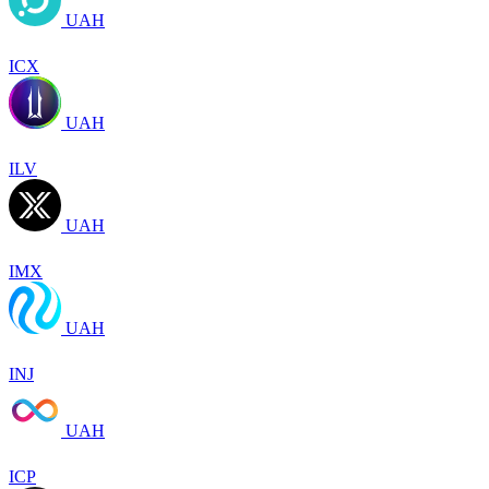
UAH
ICX
UAH
ILV
UAH
IMX
UAH
INJ
UAH
ICP