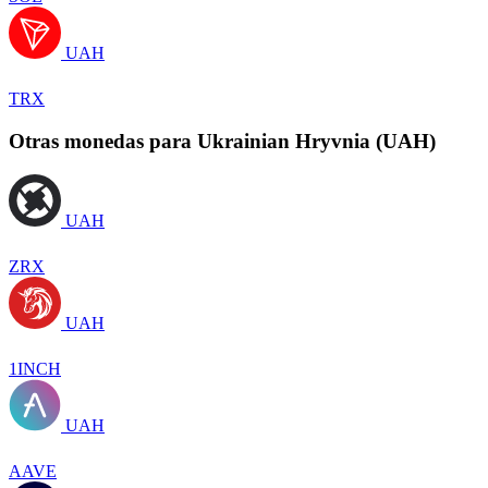
UAH
TRX
Otras monedas para Ukrainian Hryvnia (UAH)
UAH
ZRX
UAH
1INCH
UAH
AAVE