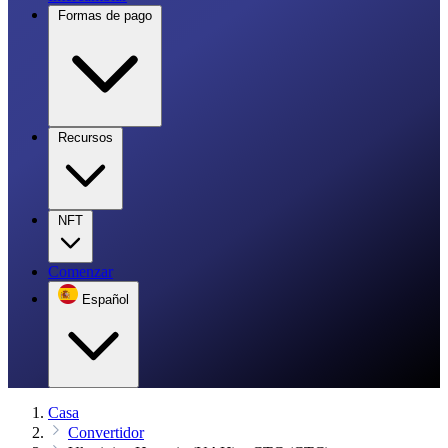
Formas de pago
Recursos
NFT
Comenzar
Español
Casa
Convertidor