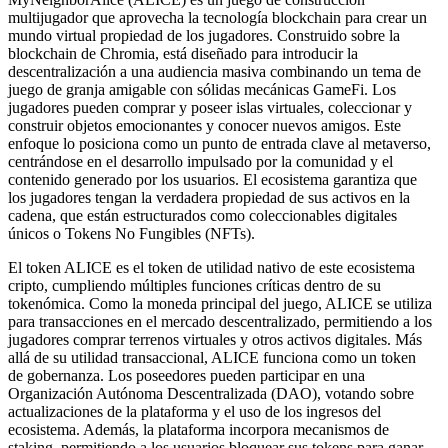
multijugador que aprovecha la tecnología blockchain para crear un
mundo virtual propiedad de los jugadores. Construido sobre la
blockchain de Chromia, está diseñado para introducir la
descentralización a una audiencia masiva combinando un tema de
juego de granja amigable con sólidas mecánicas GameFi. Los
jugadores pueden comprar y poseer islas virtuales, coleccionar y
construir objetos emocionantes y conocer nuevos amigos. Este
enfoque lo posiciona como un punto de entrada clave al metaverso,
centrándose en el desarrollo impulsado por la comunidad y el
contenido generado por los usuarios. El ecosistema garantiza que
los jugadores tengan la verdadera propiedad de sus activos en la
cadena, que están estructurados como coleccionables digitales
únicos o Tokens No Fungibles (NFTs).
El token ALICE es el token de utilidad nativo de este ecosistema
cripto, cumpliendo múltiples funciones críticas dentro de su
tokenómica. Como la moneda principal del juego, ALICE se utiliza
para transacciones en el mercado descentralizado, permitiendo a los
jugadores comprar terrenos virtuales y otros activos digitales. Más
allá de su utilidad transaccional, ALICE funciona como un token
de gobernanza. Los poseedores pueden participar en una
Organización Autónoma Descentralizada (DAO), votando sobre
actualizaciones de la plataforma y el uso de los ingresos del
ecosistema. Además, la plataforma incorpora mecanismos de
staking, permitiendo a los usuarios bloquear sus tokens para ganar