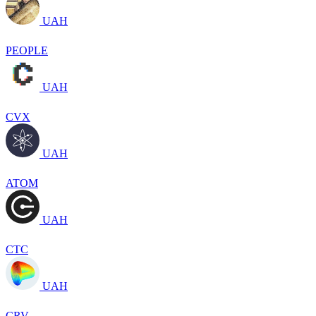
UAH
PEOPLE
UAH
CVX
UAH
ATOM
UAH
CTC
UAH
CRV