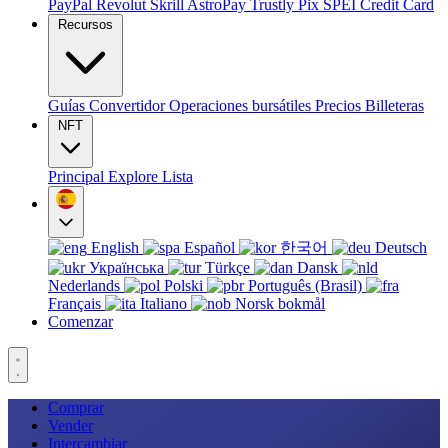
PayPal
Revolut
Skrill
AstroPay
Trustly
Pix
SPEI
Credit Card
Recursos
Guías
Convertidor
Operaciones bursátiles
Precios
Billeteras
NFT
Principal
Explore
Lista
English
Español
한국어
Deutsch
Українська
Türkçe
Dansk
Nederlands
Polski
Português (Brasil)
Français
Italiano
Norsk bokmål
Comenzar
Comprar
Vender
Intercambiar