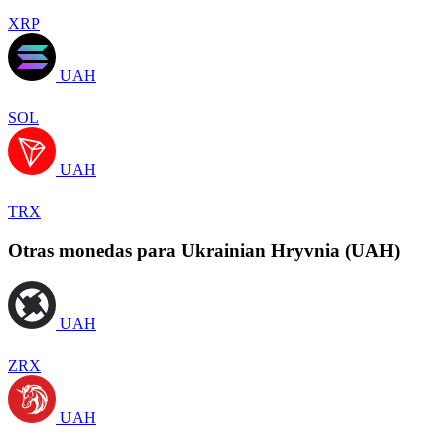
XRP
UAH
SOL
UAH
TRX
Otras monedas para Ukrainian Hryvnia (UAH)
UAH
ZRX
UAH