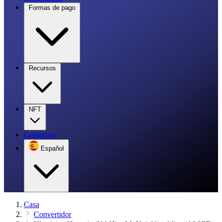
Formas de pago
Recursos
NFT
Comenzar
Español
Casa
Convertidor