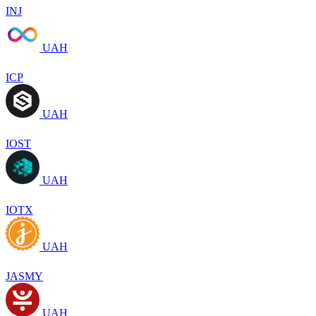
INJ
UAH
ICP
UAH
IOST
UAH
IOTX
UAH
JASMY
UAH