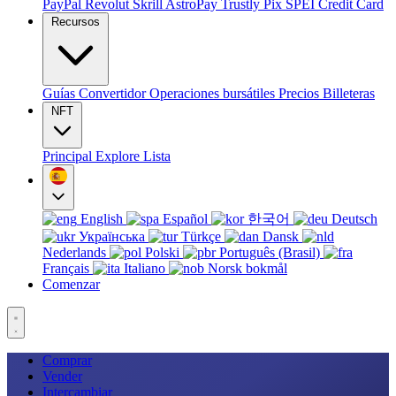
PayPal
Revolut
Skrill
AstroPay
Trustly
Pix
SPEI
Credit Card
Recursos
Guías
Convertidor
Operaciones bursátiles
Precios
Billeteras
NFT
Principal
Explore
Lista
English
Español
한국어
Deutsch
Українська
Türkçe
Dansk
Nederlands
Polski
Português (Brasil)
Français
Italiano
Norsk bokmål
Comenzar
Comprar
Vender
Intercambiar