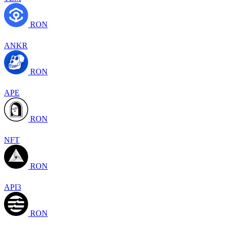
RON
ANKR
RON
APE
RON
NFT
RON
API3
RON