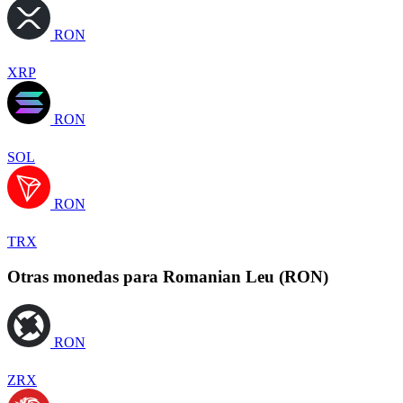
RON
XRP
RON
SOL
RON
TRX
Otras monedas para Romanian Leu (RON)
RON
ZRX