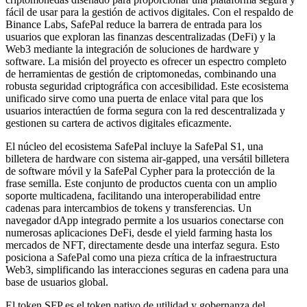
fácil de usar para la gestión de activos digitales. Con el respaldo de
Binance Labs, SafePal reduce la barrera de entrada para los
usuarios que exploran las finanzas descentralizadas (DeFi) y la
Web3 mediante la integración de soluciones de hardware y
software. La misión del proyecto es ofrecer un espectro completo
de herramientas de gestión de criptomonedas, combinando una
robusta seguridad criptográfica con accesibilidad. Este ecosistema
unificado sirve como una puerta de enlace vital para que los
usuarios interactúen de forma segura con la red descentralizada y
gestionen su cartera de activos digitales eficazmente.
El núcleo del ecosistema SafePal incluye la SafePal S1, una
billetera de hardware con sistema air-gapped, una versátil billetera
de software móvil y la SafePal Cypher para la protección de la
frase semilla. Este conjunto de productos cuenta con un amplio
soporte multicadena, facilitando una interoperabilidad entre
cadenas para intercambios de tokens y transferencias. Un
navegador dApp integrado permite a los usuarios conectarse con
numerosas aplicaciones DeFi, desde el yield farming hasta los
mercados de NFT, directamente desde una interfaz segura. Esto
posiciona a SafePal como una pieza crítica de la infraestructura
Web3, simplificando las interacciones seguras en cadena para una
base de usuarios global.
El token SFP es el token nativo de utilidad y gobernanza del