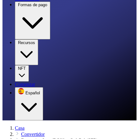
Formas de pago
Recursos
NFT
Comenzar
Español
Casa
Convertidor