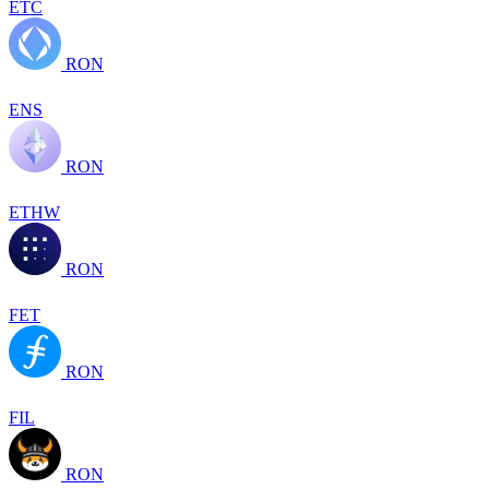
ETC
RON
ENS
RON
ETHW
RON
FET
RON
FIL
RON