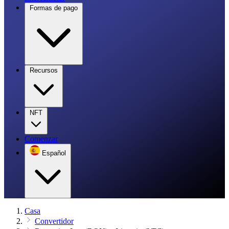
Formas de pago
Recursos
NFT
Comenzar
Español
Casa
Convertidor