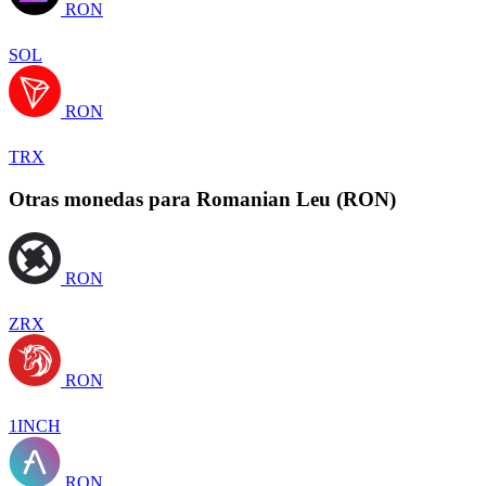
RON
SOL
RON
TRX
Otras monedas para Romanian Leu (RON)
RON
ZRX
RON
1INCH
RON