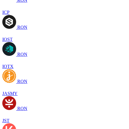
RON
ICP
RON
IOST
RON
IOTX
RON
JASMY
RON
JST