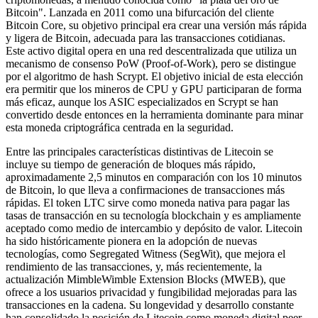
Bitcoin". Lanzada en 2011 como una bifurcación del cliente
Bitcoin Core, su objetivo principal era crear una versión más rápida
y ligera de Bitcoin, adecuada para las transacciones cotidianas.
Este activo digital opera en una red descentralizada que utiliza un
mecanismo de consenso PoW (Proof-of-Work), pero se distingue
por el algoritmo de hash Scrypt. El objetivo inicial de esta elección
era permitir que los mineros de CPU y GPU participaran de forma
más eficaz, aunque los ASIC especializados en Scrypt se han
convertido desde entonces en la herramienta dominante para minar
esta moneda criptográfica centrada en la seguridad.
Entre las principales características distintivas de Litecoin se
incluye su tiempo de generación de bloques más rápido,
aproximadamente 2,5 minutos en comparación con los 10 minutos
de Bitcoin, lo que lleva a confirmaciones de transacciones más
rápidas. El token LTC sirve como moneda nativa para pagar las
tasas de transacción en su tecnología blockchain y es ampliamente
aceptado como medio de intercambio y depósito de valor. Litecoin
ha sido históricamente pionera en la adopción de nuevas
tecnologías, como Segregated Witness (SegWit), que mejora el
rendimiento de las transacciones, y, más recientemente, la
actualización MimbleWimble Extension Blocks (MWEB), que
ofrece a los usuarios privacidad y fungibilidad mejoradas para las
transacciones en la cadena. Su longevidad y desarrollo constante
han consolidado la posición de Litecoin como moneda digital peer-