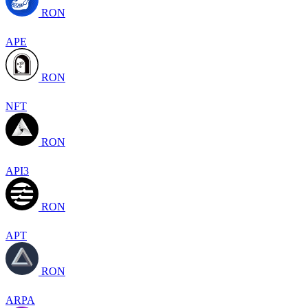
RON
APE
RON
NFT
RON
API3
RON
APT
RON
ARPA