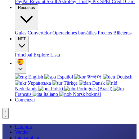
PayPal
Revolut
Skrill
AstroPay
Trustly
Pix
SPEI
Credit Card
Recursos
Guías
Convertidor
Operaciones bursátiles
Precios
Billeteras
NFT
Principal
Explore
Lista
English
Español
한국어
Deutsch
Українська
Türkçe
Dansk
Nederlands
Polski
Português (Brasil)
Français
Italiano
Norsk bokmål
Comenzar
Comprar
Vender
Intercambiar