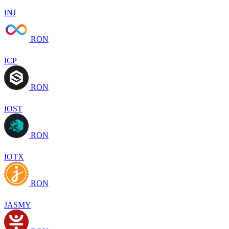
INJ
RON
ICP
RON
IOST
RON
IOTX
RON
JASMY