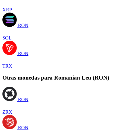
XRP
RON
SOL
RON
TRX
Otras monedas para Romanian Leu (RON)
RON
ZRX
RON