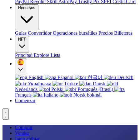
PayPal
Revolut
Skrill
AstroPay
Trustly
Pix
SPEI
Credit Card
Recursos
Guías
Convertidor
Operaciones bursátiles
Precios
Billeteras
NFT
Principal
Explore
Lista
English
Español
한국어
Deutsch
Українська
Türkçe
Dansk
Nederlands
Polski
Português (Brasil)
Français
Italiano
Norsk bokmål
Comenzar
Comprar
Vender
Intercambiar