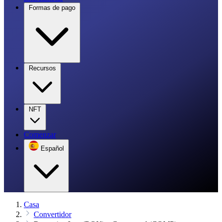
Formas de pago
Recursos
NFT
Comenzar
Español
Casa
Convertidor