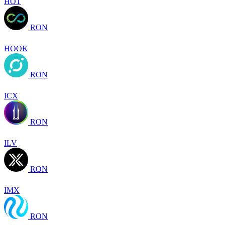
HOT
RON
HOOK
RON
ICX
RON
ILV
RON
IMX
RON