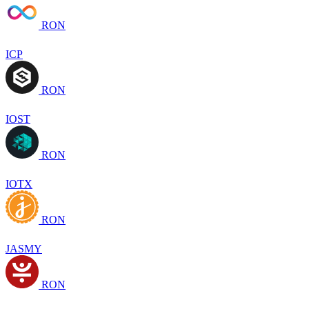
RON
ICP
RON
IOST
RON
IOTX
RON
JASMY
RON