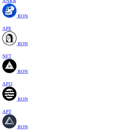
ANKR
RON
APE
RON
NFT
RON
API3
RON
APT
RON