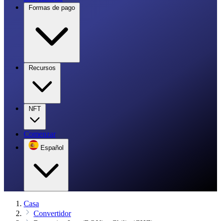
Formas de pago
Recursos
NFT
Comenzar
Español
Casa
Convertidor