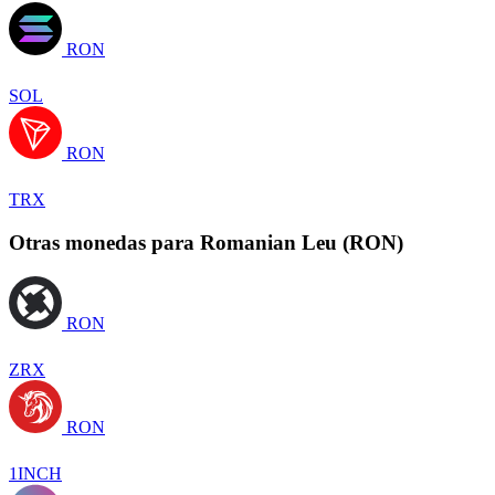
RON
SOL
RON
TRX
Otras monedas para Romanian Leu (RON)
RON
ZRX
RON
1INCH