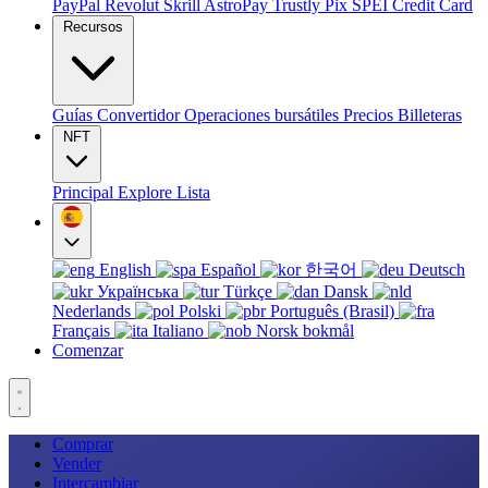
PayPal
Revolut
Skrill
AstroPay
Trustly
Pix
SPEI
Credit Card
Recursos
Guías
Convertidor
Operaciones bursátiles
Precios
Billeteras
NFT
Principal
Explore
Lista
English
Español
한국어
Deutsch
Українська
Türkçe
Dansk
Nederlands
Polski
Português (Brasil)
Français
Italiano
Norsk bokmål
Comenzar
Comprar
Vender
Intercambiar