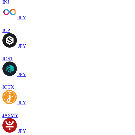
INJ
JPY
ICP
JPY
IOST
JPY
IOTX
JPY
JASMY
JPY