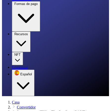
Formas de pago
Recursos
NFT
Comenzar
Español
Casa
Convertidor