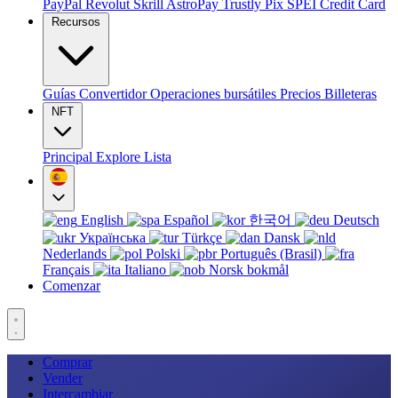
PayPal
Revolut
Skrill
AstroPay
Trustly
Pix
SPEI
Credit Card
Recursos
Guías
Convertidor
Operaciones bursátiles
Precios
Billeteras
NFT
Principal
Explore
Lista
English
Español
한국어
Deutsch
Українська
Türkçe
Dansk
Nederlands
Polski
Português (Brasil)
Français
Italiano
Norsk bokmål
Comenzar
Comprar
Vender
Intercambiar