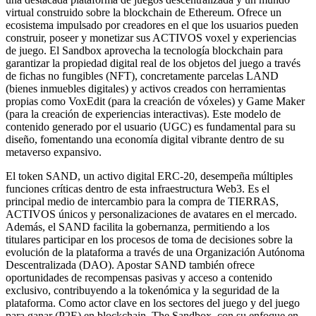
virtual construido sobre la blockchain de Ethereum. Ofrece un
ecosistema impulsado por creadores en el que los usuarios pueden
construir, poseer y monetizar sus ACTIVOS voxel y experiencias
de juego. El Sandbox aprovecha la tecnología blockchain para
garantizar la propiedad digital real de los objetos del juego a través
de fichas no fungibles (NFT), concretamente parcelas LAND
(bienes inmuebles digitales) y activos creados con herramientas
propias como VoxEdit (para la creación de vóxeles) y Game Maker
(para la creación de experiencias interactivas). Este modelo de
contenido generado por el usuario (UGC) es fundamental para su
diseño, fomentando una economía digital vibrante dentro de su
metaverso expansivo.
El token SAND, un activo digital ERC-20, desempeña múltiples
funciones críticas dentro de esta infraestructura Web3. Es el
principal medio de intercambio para la compra de TIERRAS,
ACTIVOS únicos y personalizaciones de avatares en el mercado.
Además, el SAND facilita la gobernanza, permitiendo a los
titulares participar en los procesos de toma de decisiones sobre la
evolución de la plataforma a través de una Organización Autónoma
Descentralizada (DAO). Apostar SAND también ofrece
oportunidades de recompensas pasivas y acceso a contenido
exclusivo, contribuyendo a la tokenómica y la seguridad de la
plataforma. Como actor clave en los sectores del juego y del juego
para ganar (P2E) en blockchain, The Sandbox, con su enfoque en