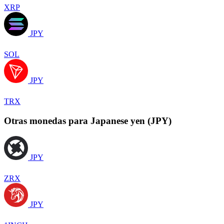
XRP
JPY
SOL
JPY
TRX
Otras monedas para Japanese yen (JPY)
JPY
ZRX
JPY