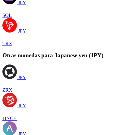
JPY
SOL
JPY
TRX
Otras monedas para Japanese yen (JPY)
JPY
ZRX
JPY
1INCH
JPY