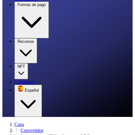
Formas de pago
Recursos
NFT
Comenzar
Español
Casa
Convertidor