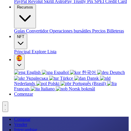
PayPal
Revolut
Skrill
AstroPay
Trustly
Pix
SPEI
Credit Card
Recursos
Guías
Convertidor
Operaciones bursátiles
Precios
Billeteras
NFT
Principal
Explore
Lista
English
Español
한국어
Deutsch
Українська
Türkçe
Dansk
Nederlands
Polski
Português (Brasil)
Français
Italiano
Norsk bokmål
Comenzar
Comprar
Vender
Intercambiar