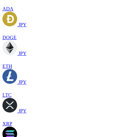
ADA
JPY
DOGE
JPY
ETH
JPY
LTC
JPY
XRP