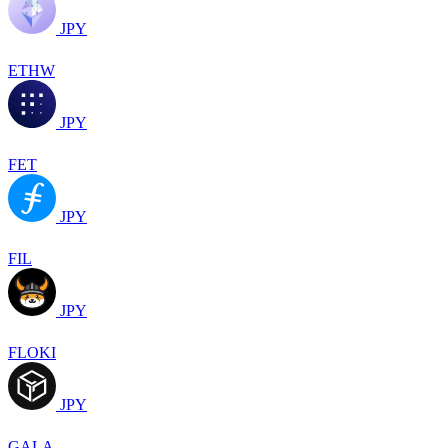
JPY
ETHW
JPY
FET
JPY
FIL
JPY
FLOKI
JPY
GALA