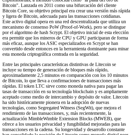
Bitcoin". Lanzada en 2011 como una bifurcación del cliente
Bitcoin Core, su objetivo principal era crear una versión más rápida
y ligera de Bitcoin, adecuada para las transacciones cotidianas.
Este activo digital opera en una red descentralizada que utiliza un
mecanismo de consenso PoW (Proof-of-Work), pero se distingue
por el algoritmo de hash Scrypt. El objetivo inicial de esta elección
era permitir que los mineros de CPU y GPU participaran de forma
más eficaz, aunque los ASIC especializados en Scrypt se han
convertido desde entonces en la herramienta dominante para minar
esta moneda criptográfica centrada en la seguridad.
Entre las principales características distintivas de Litecoin se
incluye su tiempo de generación de bloques más rápido,
aproximadamente 2,5 minutos en comparación con los 10 minutos
de Bitcoin, lo que lleva a confirmaciones de transacciones más
rápidas. El token LTC sirve como moneda nativa para pagar las
tasas de transacción en su tecnología blockchain y es ampliamente
aceptado como medio de intercambio y depósito de valor. Litecoin
ha sido históricamente pionera en la adopción de nuevas
tecnologías, como Segregated Witness (SegWit), que mejora el
rendimiento de las transacciones, y, más recientemente, la
actualización MimbleWimble Extension Blocks (MWEB), que
ofrece a los usuarios privacidad y fungibilidad mejoradas para las
transacciones en la cadena. Su longevidad y desarrollo constante
han consolidado la posición de Litecoin como moneda digital peer-