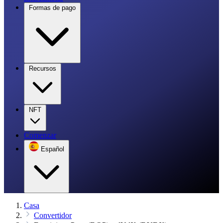
Formas de pago
Recursos
NFT
Comenzar
Español
Casa
Convertidor