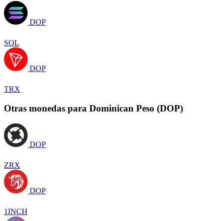
DOP
SOL
DOP
TRX
Otras monedas para Dominican Peso (DOP)
DOP
ZRX
DOP
1INCH