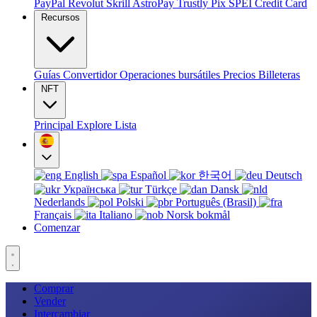
PayPal
Revolut
Skrill
AstroPay
Trustly
Pix
SPEI
Credit Card
Recursos
Guías
Convertidor
Operaciones bursátiles
Precios
Billeteras
NFT
Principal
Explore
Lista
English
Español
한국어
Deutsch
Українська
Türkçe
Dansk
Nederlands
Polski
Português (Brasil)
Français
Italiano
Norsk bokmål
Comenzar
Comprar
Vender
Intercambiar