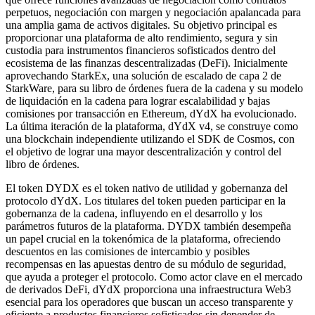
perpetuos, negociación con margen y negociación apalancada para
una amplia gama de activos digitales. Su objetivo principal es
proporcionar una plataforma de alto rendimiento, segura y sin
custodia para instrumentos financieros sofisticados dentro del
ecosistema de las finanzas descentralizadas (DeFi). Inicialmente
aprovechando StarkEx, una solución de escalado de capa 2 de
StarkWare, para su libro de órdenes fuera de la cadena y su modelo
de liquidación en la cadena para lograr escalabilidad y bajas
comisiones por transacción en Ethereum, dYdX ha evolucionado.
La última iteración de la plataforma, dYdX v4, se construye como
una blockchain independiente utilizando el SDK de Cosmos, con
el objetivo de lograr una mayor descentralización y control del
libro de órdenes.
El token DYDX es el token nativo de utilidad y gobernanza del
protocolo dYdX. Los titulares del token pueden participar en la
gobernanza de la cadena, influyendo en el desarrollo y los
parámetros futuros de la plataforma. DYDX también desempeña
un papel crucial en la tokenómica de la plataforma, ofreciendo
descuentos en las comisiones de intercambio y posibles
recompensas en las apuestas dentro de su módulo de seguridad,
que ayuda a proteger el protocolo. Como actor clave en el mercado
de derivados DeFi, dYdX proporciona una infraestructura Web3
esencial para los operadores que buscan un acceso transparente y
eficiente a productos financieros sofisticados sin depender de