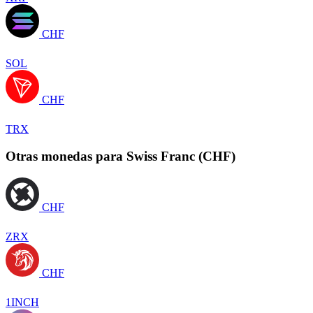
CHF
SOL
CHF
TRX
Otras monedas para Swiss Franc (CHF)
CHF
ZRX
CHF
1INCH