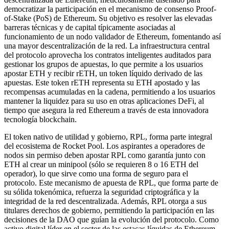
democratizar la participación en el mecanismo de consenso Proof-
of-Stake (PoS) de Ethereum. Su objetivo es resolver las elevadas
barreras técnicas y de capital típicamente asociadas al
funcionamiento de un nodo validador de Ethereum, fomentando así
una mayor descentralización de la red. La infraestructura central
del protocolo aprovecha los contratos inteligentes auditados para
gestionar los grupos de apuestas, lo que permite a los usuarios
apostar ETH y recibir rETH, un token líquido derivado de las
apuestas. Este token rETH representa su ETH apostado y las
recompensas acumuladas en la cadena, permitiendo a los usuarios
mantener la liquidez para su uso en otras aplicaciones DeFi, al
tiempo que asegura la red Ethereum a través de esta innovadora
tecnología blockchain.
El token nativo de utilidad y gobierno, RPL, forma parte integral
del ecosistema de Rocket Pool. Los aspirantes a operadores de
nodos sin permiso deben apostar RPL como garantía junto con
ETH al crear un minipool (sólo se requieren 8 o 16 ETH del
operador), lo que sirve como una forma de seguro para el
protocolo. Este mecanismo de apuesta de RPL, que forma parte de
su sólida tokenómica, refuerza la seguridad criptográfica y la
integridad de la red descentralizada. Además, RPL otorga a sus
titulares derechos de gobierno, permitiendo la participación en las
decisiones de la DAO que guían la evolución del protocolo. Como
activo digital líder en el sector de las estacas líquidas de Ethereum,