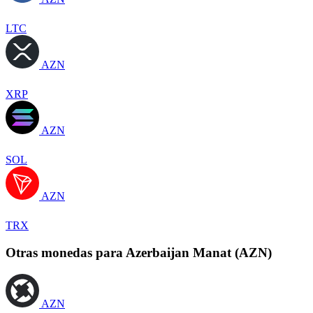
LTC
AZN
XRP
AZN
SOL
AZN
TRX
Otras monedas para Azerbaijan Manat (AZN)
AZN