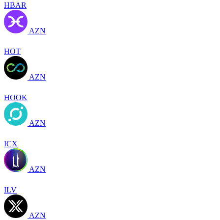
HBAR
AZN
HOT
AZN
HOOK
AZN
ICX
AZN
ILV
AZN