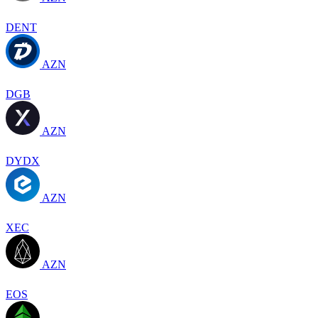
DENT
AZN
DGB
AZN
DYDX
AZN
XEC
AZN
EOS