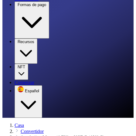
Formas de pago
Recursos
NFT
Comenzar
Español
Casa
Convertidor