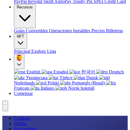
PayPal
Revolut
Skrill
AstroPay
Trustly
Pix
SPEI
Credit Card
Recursos
Guías
Convertidor
Operaciones bursátiles
Precios
Billeteras
NFT
Principal
Explore
Lista
English
Español
한국어
Deutsch
Українська
Türkçe
Dansk
Nederlands
Polski
Português (Brasil)
Français
Italiano
Norsk bokmål
Comenzar
Comprar
Vender
Intercambiar