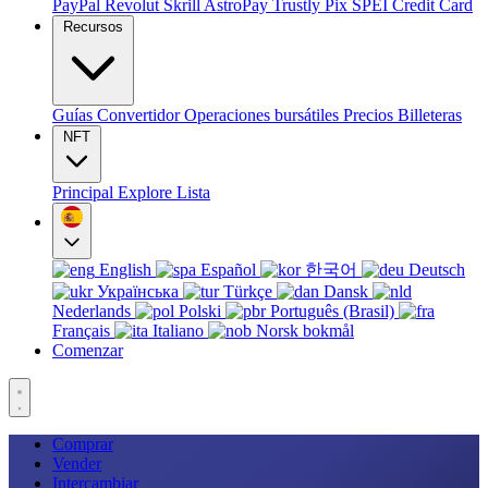
PayPal
Revolut
Skrill
AstroPay
Trustly
Pix
SPEI
Credit Card
Recursos
Guías
Convertidor
Operaciones bursátiles
Precios
Billeteras
NFT
Principal
Explore
Lista
English
Español
한국어
Deutsch
Українська
Türkçe
Dansk
Nederlands
Polski
Português (Brasil)
Français
Italiano
Norsk bokmål
Comenzar
Comprar
Vender
Intercambiar