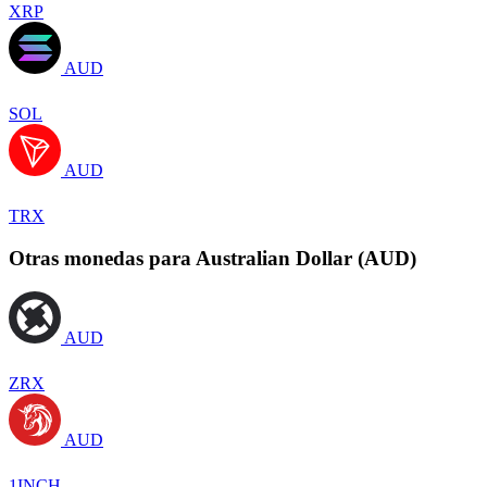
XRP
AUD
SOL
AUD
TRX
Otras monedas para Australian Dollar (AUD)
AUD
ZRX
AUD
1INCH