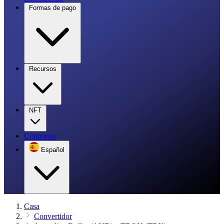
Formas de pago
Recursos
NFT
Comenzar
Español
Casa
Convertidor