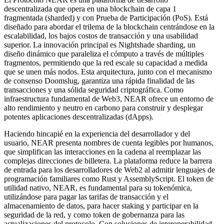
descentralizada que opera en una blockchain de capa 1
fragmentada (sharded) y con Prueba de Participación (PoS). Está
diseñado para abordar el trilema de la blockchain centrándose en la
escalabilidad, los bajos costos de transacción y una usabilidad
superior. La innovación principal es Nightshade sharding, un
diseño dinámico que paraleliza el cómputo a través de múltiples
fragmentos, permitiendo que la red escale su capacidad a medida
que se unen más nodos. Esta arquitectura, junto con el mecanismo
de consenso Doomslug, garantiza una rápida finalidad de las
transacciones y una sólida seguridad criptográfica. Como
infraestructura fundamental de Web3, NEAR ofrece un entorno de
alto rendimiento y neutro en carbono para construir y desplegar
potentes aplicaciones descentralizadas (dApps).
Haciendo hincapié en la experiencia del desarrollador y del
usuario, NEAR presenta nombres de cuenta legibles por humanos,
que simplifican las interacciones en la cadena al reemplazar las
complejas direcciones de billetera. La plataforma reduce la barrera
de entrada para los desarrolladores de Web2 al admitir lenguajes de
programación familiares como Rust y AssemblyScript. El token de
utilidad nativo, NEAR, es fundamental para su tokenómica,
utilizándose para pagar las tarifas de transacción y el
almacenamiento de datos, para hacer staking y participar en la
seguridad de la red, y como token de gobernanza para las
actualizaciones del protocolo. Con soluciones de interoperabilidad