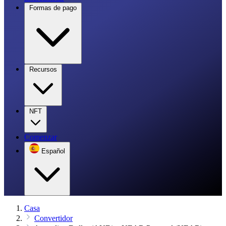
Formas de pago
Recursos
NFT
Comenzar
Español
Casa
Convertidor