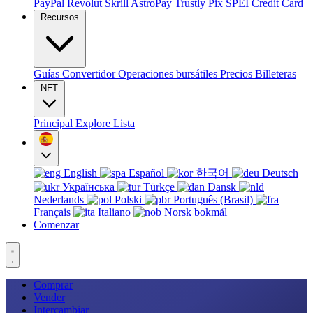
PayPal
Revolut
Skrill
AstroPay
Trustly
Pix
SPEI
Credit Card
Recursos
Guías
Convertidor
Operaciones bursátiles
Precios
Billeteras
NFT
Principal
Explore
Lista
English
Español
한국어
Deutsch
Українська
Türkçe
Dansk
Nederlands
Polski
Português (Brasil)
Français
Italiano
Norsk bokmål
Comenzar
Comprar
Vender
Intercambiar