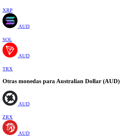
XRP
AUD
SOL
AUD
TRX
Otras monedas para Australian Dollar (AUD)
AUD
ZRX
AUD