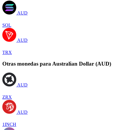
AUD
SOL
AUD
TRX
Otras monedas para Australian Dollar (AUD)
AUD
ZRX
AUD
1INCH