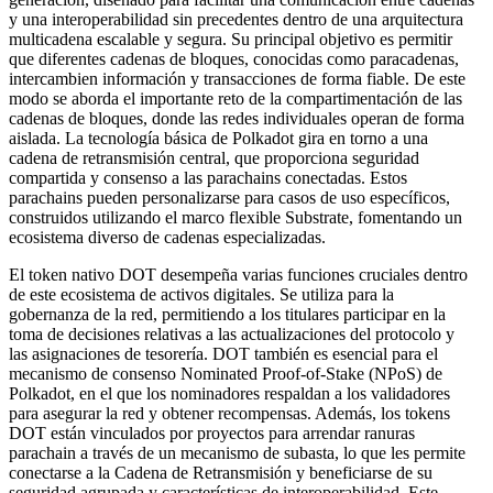
y una interoperabilidad sin precedentes dentro de una arquitectura
multicadena escalable y segura. Su principal objetivo es permitir
que diferentes cadenas de bloques, conocidas como paracadenas,
intercambien información y transacciones de forma fiable. De este
modo se aborda el importante reto de la compartimentación de las
cadenas de bloques, donde las redes individuales operan de forma
aislada. La tecnología básica de Polkadot gira en torno a una
cadena de retransmisión central, que proporciona seguridad
compartida y consenso a las parachains conectadas. Estos
parachains pueden personalizarse para casos de uso específicos,
construidos utilizando el marco flexible Substrate, fomentando un
ecosistema diverso de cadenas especializadas.
El token nativo DOT desempeña varias funciones cruciales dentro
de este ecosistema de activos digitales. Se utiliza para la
gobernanza de la red, permitiendo a los titulares participar en la
toma de decisiones relativas a las actualizaciones del protocolo y
las asignaciones de tesorería. DOT también es esencial para el
mecanismo de consenso Nominated Proof-of-Stake (NPoS) de
Polkadot, en el que los nominadores respaldan a los validadores
para asegurar la red y obtener recompensas. Además, los tokens
DOT están vinculados por proyectos para arrendar ranuras
parachain a través de un mecanismo de subasta, lo que les permite
conectarse a la Cadena de Retransmisión y beneficiarse de su
seguridad agrupada y características de interoperabilidad. Este