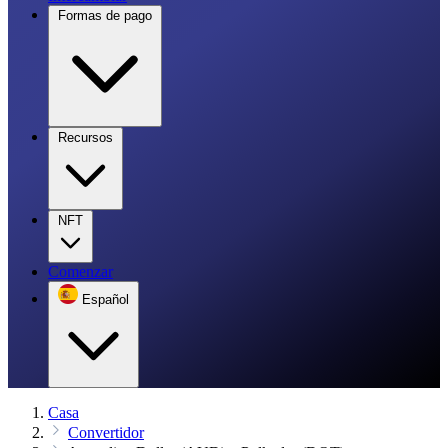
Formas de pago
Recursos
NFT
Comenzar
Español
Casa
Convertidor