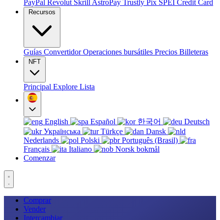
PayPal
Revolut
Skrill
AstroPay
Trustly
Pix
SPEI
Credit Card
Recursos
Guías
Convertidor
Operaciones bursátiles
Precios
Billeteras
NFT
Principal
Explore
Lista
English
Español
한국어
Deutsch
Українська
Türkçe
Dansk
Nederlands
Polski
Português (Brasil)
Français
Italiano
Norsk bokmål
Comenzar
Comprar
Vender
Intercambiar