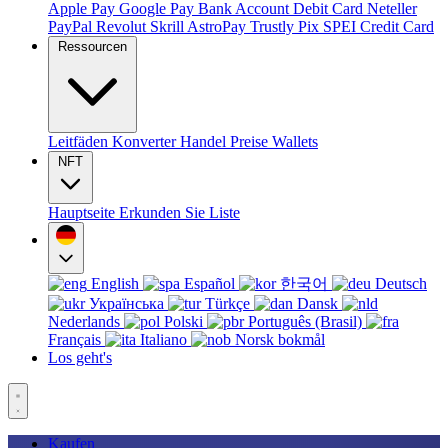
Apple Pay
Google Pay
Bank Account
Debit Card
Neteller
PayPal
Revolut
Skrill
AstroPay
Trustly
Pix
SPEI
Credit Card
Ressourcen
Leitfäden
Konverter
Handel
Preise
Wallets
NFT
Hauptseite
Erkunden Sie
Liste
English
Español
한국어
Deutsch
Українська
Türkçe
Dansk
Nederlands
Polski
Português (Brasil)
Français
Italiano
Norsk bokmål
Los geht's
Kaufen