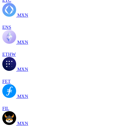
ETC
MXN
ENS
MXN
ETHW
MXN
FET
MXN
FIL
MXN