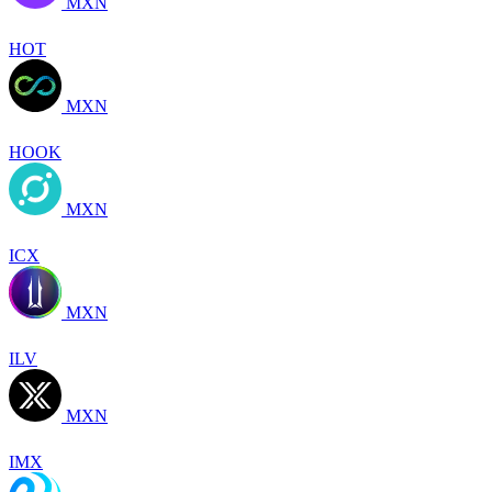
MXN
HOT
MXN
HOOK
MXN
ICX
MXN
ILV
MXN
IMX