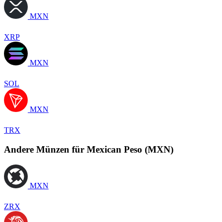
MXN
XRP
MXN
SOL
MXN
TRX
Andere Münzen für Mexican Peso (MXN)
MXN
ZRX