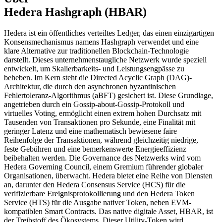
Hedera Hashgraph (HBAR)
Hedera ist ein öffentliches verteiltes Ledger, das einen einzigartigen
Konsensmechanismus namens Hashgraph verwendet und eine
klare Alternative zur traditionellen Blockchain-Technologie
darstellt. Dieses unternehmenstaugliche Netzwerk wurde speziell
entwickelt, um Skalierbarkeits- und Leistungsengpässe zu
beheben. Im Kern steht die Directed Acyclic Graph (DAG)-
Architektur, die durch den asynchronen byzantinischen
Fehlertoleranz-Algorithmus (aBFT) gesichert ist. Diese Grundlage,
angetrieben durch ein Gossip-about-Gossip-Protokoll und
virtuelles Voting, ermöglicht einen extrem hohen Durchsatz mit
Tausenden von Transaktionen pro Sekunde, eine Finalität mit
geringer Latenz und eine mathematisch bewiesene faire
Reihenfolge der Transaktionen, während gleichzeitig niedrige,
feste Gebühren und eine bemerkenswerte Energieeffizienz
beibehalten werden. Die Governance des Netzwerks wird vom
Hedera Governing Council, einem Gremium führender globaler
Organisationen, überwacht. Hedera bietet eine Reihe von Diensten
an, darunter den Hedera Consensus Service (HCS) für die
verifizierbare Ereignisprotokollierung und den Hedera Token
Service (HTS) für die Ausgabe nativer Token, neben EVM-
kompatiblen Smart Contracts. Das native digitale Asset, HBAR, ist
der Treibstoff des Ökosystems. Dieser Utility-Token wird