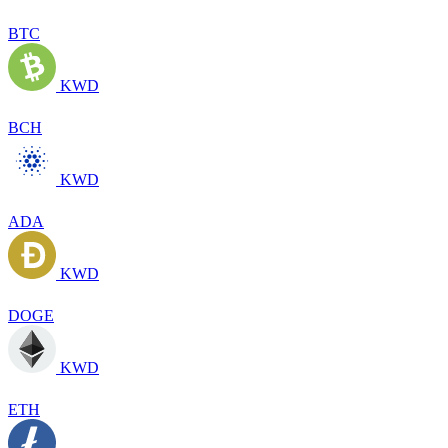
BTC
KWD
BCH
KWD
ADA
KWD
DOGE
KWD
ETH