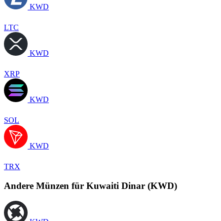
KWD
LTC
KWD
XRP
KWD
SOL
KWD
TRX
Andere Münzen für Kuwaiti Dinar (KWD)