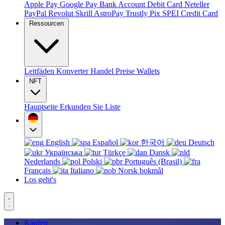
Apple Pay
Google Pay
Bank Account
Debit Card
Neteller
PayPal
Revolut
Skrill
AstroPay
Trustly
Pix
SPEI
Credit Card
Ressourcen
Leitfäden
Konverter
Handel
Preise
Wallets
NFT
Hauptseite
Erkunden Sie
Liste
English
Español
한국어
Deutsch
Українська
Türkçe
Dansk
Nederlands
Polski
Português (Brasil)
Français
Italiano
Norsk bokmål
Los geht's
Kaufen