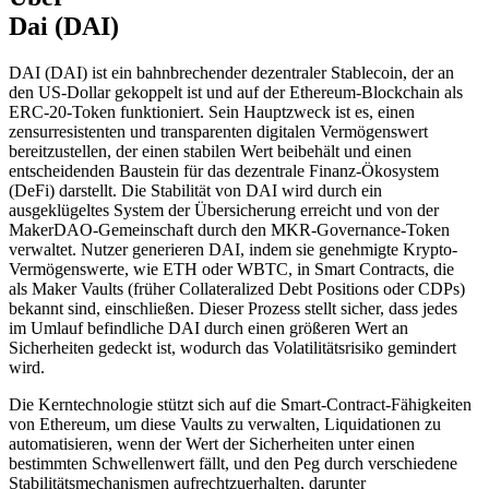
Dai (DAI)
DAI (DAI) ist ein bahnbrechender dezentraler Stablecoin, der an
den US-Dollar gekoppelt ist und auf der Ethereum-Blockchain als
ERC-20-Token funktioniert. Sein Hauptzweck ist es, einen
zensurresistenten und transparenten digitalen Vermögenswert
bereitzustellen, der einen stabilen Wert beibehält und einen
entscheidenden Baustein für das dezentrale Finanz-Ökosystem
(DeFi) darstellt. Die Stabilität von DAI wird durch ein
ausgeklügeltes System der Übersicherung erreicht und von der
MakerDAO-Gemeinschaft durch den MKR-Governance-Token
verwaltet. Nutzer generieren DAI, indem sie genehmigte Krypto-
Vermögenswerte, wie ETH oder WBTC, in Smart Contracts, die
als Maker Vaults (früher Collateralized Debt Positions oder CDPs)
bekannt sind, einschließen. Dieser Prozess stellt sicher, dass jedes
im Umlauf befindliche DAI durch einen größeren Wert an
Sicherheiten gedeckt ist, wodurch das Volatilitätsrisiko gemindert
wird.
Die Kerntechnologie stützt sich auf die Smart-Contract-Fähigkeiten
von Ethereum, um diese Vaults zu verwalten, Liquidationen zu
automatisieren, wenn der Wert der Sicherheiten unter einen
bestimmten Schwellenwert fällt, und den Peg durch verschiedene
Stabilitätsmechanismen aufrechtzuerhalten, darunter