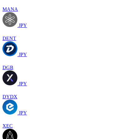
MANA
JPY
DENT
JPY
DGB
JPY
DYDX
JPY
XEC