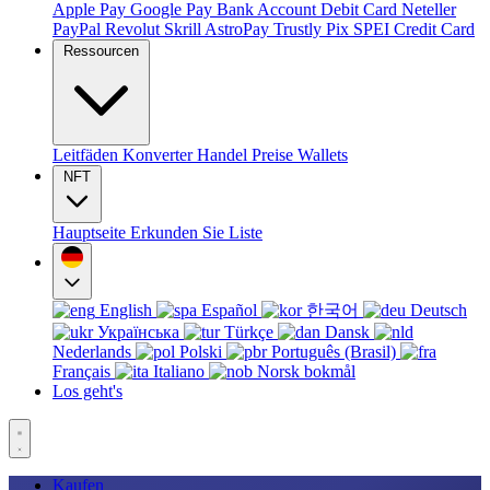
Apple Pay
Google Pay
Bank Account
Debit Card
Neteller
PayPal
Revolut
Skrill
AstroPay
Trustly
Pix
SPEI
Credit Card
Ressourcen
Leitfäden
Konverter
Handel
Preise
Wallets
NFT
Hauptseite
Erkunden Sie
Liste
English
Español
한국어
Deutsch
Українська
Türkçe
Dansk
Nederlands
Polski
Português (Brasil)
Français
Italiano
Norsk bokmål
Los geht's
Kaufen