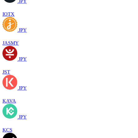
JPY
IOTX
JPY
JASMY
JPY
JST
JPY
KAVA
JPY
KCS