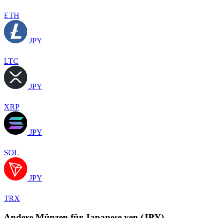
ETH
JPY
LTC
JPY
XRP
JPY
SOL
JPY
TRX
Andere Münzen für Japanese yen (JPY)